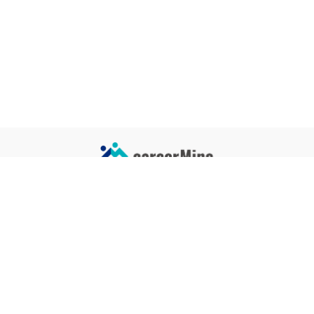
サイトコンテンツ
サイト情報
業界一覧
運営会社
企業一覧
プライバシーポリシー
タグ一覧
記事制作ポリシー
監修者メッセージ
編集部紹介
よくある質問