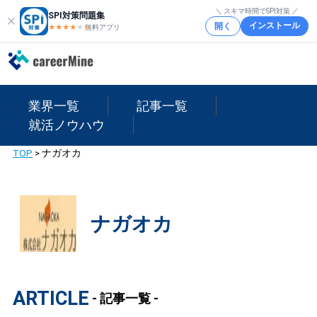
＼ スキマ時間でSPI対策 ／
SPI対策問題集
インストール
開く
★★★★
★
★
無料アプリ
業界一覧
記事一覧
就活ノウハウ
TOP
>
ナガオカ
ナガオカ
ARTICLE
- 記事一覧 -