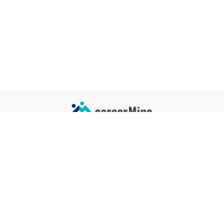
サイトコンテンツ
サイト情報
業界一覧
運営会社
企業一覧
プライバシーポリシー
タグ一覧
記事制作ポリシー
監修者メッセージ
編集部紹介
よくある質問