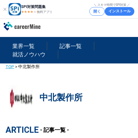
＼ スキマ時間でSPI対策 ／
SPI対策問題集
インストール
開く
★★★★
★
★
無料アプリ
業界一覧
記事一覧
就活ノウハウ
TOP
>
中北製作所
中北製作所
ARTICLE
- 記事一覧 -