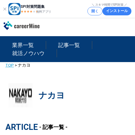
＼ スキマ時間でSPI対策 ／
SPI対策問題集
インストール
開く
★★★★
★
★
無料アプリ
業界一覧
記事一覧
就活ノウハウ
TOP
>
ナカヨ
ナカヨ
ARTICLE
- 記事一覧 -