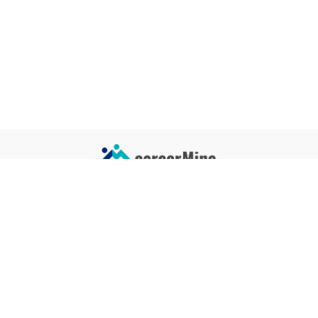
サイトコンテンツ
サイト情報
業界一覧
運営会社
企業一覧
プライバシーポリシー
タグ一覧
記事制作ポリシー
監修者メッセージ
編集部紹介
よくある質問