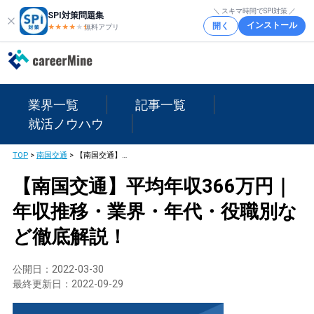
＼ スキマ時間でSPI対策 ／
SPI対策問題集
インストール
開く
★★★★
★
★
無料アプリ
業界一覧
記事一覧
就活ノウハウ
TOP
>
南国交通
>
【南国交通】平均年収366万円｜年収推移・業界・年代・役職別など徹底解説！
【南国交通】平均年収366万円｜
年収推移・業界・年代・役職別な
ど徹底解説！
公開日：
2022-03-30
最終更新日：
2022-09-29