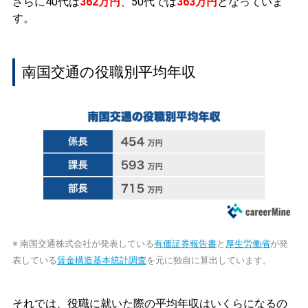
さらに40代は
362万円
、50代では
363万円
となっていま
す。
南国交通の役職別平均年収
※ 南国交通株式会社が発表している
有価証券報告書
と
厚生労働省
が発
表している
賃金構造基本統計調査
を元に独自に算出しています。
それでは、役職に就いた際の平均年収はいくらになるの