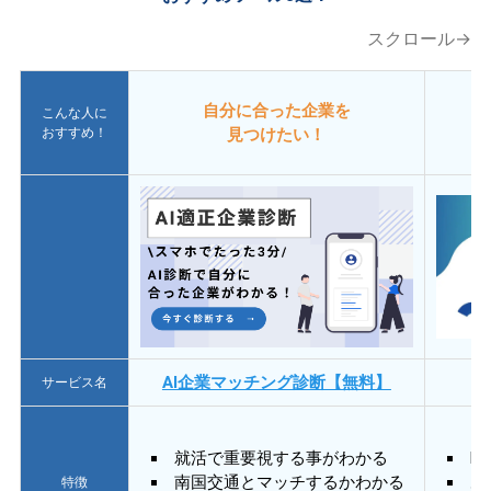
スクロール→
自分に合った企業を
こんな人に
おすすめ！
見つけたい！
AI企業マッチング診断【無料】
サービス名
就活で重要視する事がわかる
E
南国交通とマッチするかわかる
あ
特徴