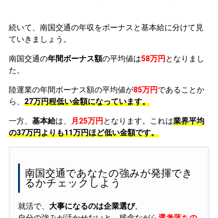
続いて、南国交通の年収をボーナスと基本給に分けて見
ていきましょう。
南国交通の
年間ボーナス額
の平均値は
58万円
となりまし
た。
陸運業の年間ボーナス額の平均値が
85万円
であることか
ら、
27万円程低い金額になっています。
一方、
基本給
は、
月25万円
となります。これは
業界平均
の
37万円よりも11万円ほど低い金額です。
南国交通であなたの強みが発揮でき
るかチェックしよう
就活で、
大事になるのは企業選び
。
自分の強みが活かせないと、残念ながら
選考落ちの