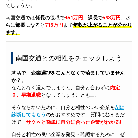
でしょうか。
南国交通では
係長
の役職で
454万円
、
課長
で
593万円
、さ
らに
部長
になると
715万円
まで
年収が上がることが分かり
ます。
南国交通との相性をチェックしよう
就活で、
企業選びをなんとなくで済ましていません
か？
。
なんとなく選んでしまうと、自分と合わずに
内定
０、早期退職
となってしまうことも……。
そうならないために、自分と相性のいい企業を
AIに
診断してもらう
のがおすすめです。質問に答えるだ
けで、
サクッと簡単に自分に合った企業がわかる!
自分と相性の良い企業を発見・確認するために、ぜ