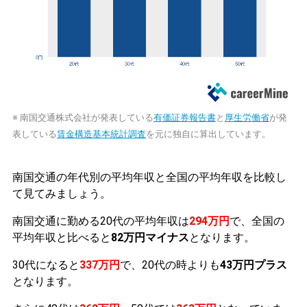
※ 南国交通株式会社が発表している
有価証券報告書
と
厚生労働省
が発
表している
賃金構造基本統計調査
を元に独自に算出しています。
南国交通の年代別の平均年収と全国の平均年収を比較し
て見てみましょう。
南国交通に勤める20代の平均年収は
294万円
で、全国の
平均年収と比べると
82万円マイナス
となります。
30代になると
337万円
で、20代の時よりも
43万円プラス
となります。