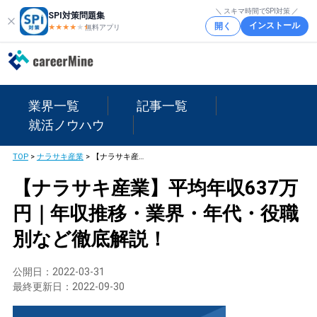
＼ スキマ時間でSPI対策 ／
SPI対策問題集
インストール
開く
★★★★
★
★
無料アプリ
業界一覧
記事一覧
就活ノウハウ
TOP
>
ナラサキ産業
>
【ナラサキ産業】平均年収637万円｜年収推移・業界・年代・役職別など徹底解説！
【ナラサキ産業】平均年収637万
円｜年収推移・業界・年代・役職
別など徹底解説！
公開日：
2022-03-31
最終更新日：
2022-09-30