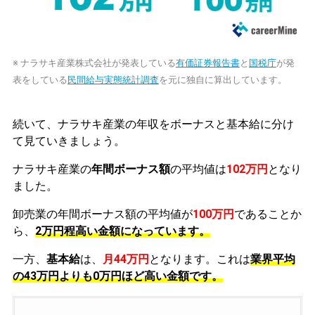
※ ナラサキ産業株式会社が発表している
有価証券報告書
と
国税庁
が発
表をしている
民間給与実態統計調査
を元に独自に算出しています。
続いて、ナラサキ産業の年収をボーナスと基本給に分け
て見ていきましょう。
ナラサキ産業の
年間ボーナス額
の平均値は
102万円
となり
ました。
卸売業の年間ボーナス額の平均値が
100万円
であることか
ら、
2万円程高い金額になっています。
一方、
基本給
は、
月44万円
となります。これは
業界平均
の
43万円よりも0万円ほど高い金額です。