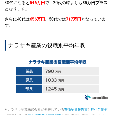
30代になると
546万円
で、20代の時よりも
85万円プラス
となります。
さらに40代は
656万円
、50代では
717万円
となっていま
す。
ナラサキ産業の役職別平均年収
※ ナラサキ産業株式会社が発表している
有価証券報告書
と
厚生労働省