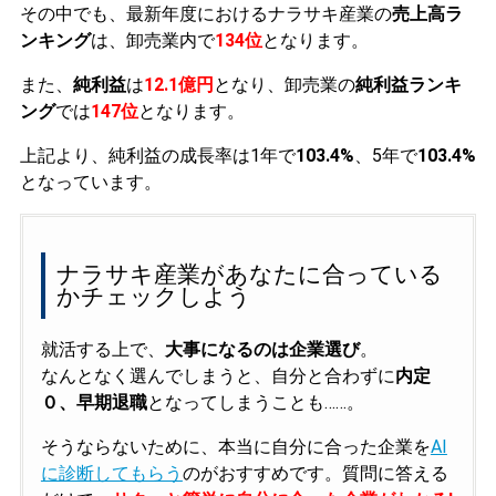
その中でも、最新年度におけるナラサキ産業の
売上高ラ
ンキング
は、卸売業内で
134位
となります。
また、
純利益
は
12.1億円
となり、卸売業の
純利益ランキ
ング
では
147位
となります。
上記より、純利益の成長率は1年で
103.4%
、5年で
103.4%
となっています。
ナラサキ産業があなたに合っている
かチェックしよう
就活する上で、
大事になるのは企業選び
。
なんとなく選んでしまうと、自分と合わずに
内定
０、早期退職
となってしまうことも……。
そうならないために、本当に自分に合った企業を
AI
に診断してもらう
のがおすすめです。質問に答える