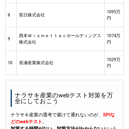
1095万
8
双日株式会社
円
西本Ｗｉｓｍｅｔｔａｃホールディングス
1074万
9
株式会社
円
1029万
10
長瀬産業株式会社
円
ナラサキ産業のwebテスト対策を万
全にしておこう
ナラサキ産業の選考で避けて通れないのが、
SPIな
どのwebテスト
。
対策する時間がない、対策方法がわからない
という