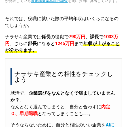
が発表している
賃金構造基本統計調査
を元に独自に算出しています。
それでは、役職に就いた際の平均年収はいくらになるの
でしょうか。
ナラサキ産業では
係長
の役職で
790万円
、
課長
で
1033万
円
、さらに
部長
になると
1245万円
まで
年収が上がること
が分かります。
ナラサキ産業との相性をチェックし
よう
就活で、
企業選びをなんとなくで済ましていません
か？
。
なんとなく選んでしまうと、自分と合わずに
内定
０、早期退職
となってしまうことも……。
そうならないために、自分と相性のいい企業を
AIに