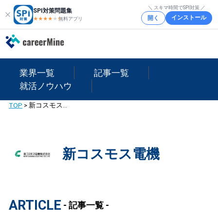
＼ スキマ時間でSPI対策 ／
SPI対策問題集
インストール
開く
★★★★
★
★
無料アプリ
業界一覧
記事一覧
就活ノウハウ
TOP
>
新コスモス電機
新コスモス電機
ARTICLE
- 記事一覧 -