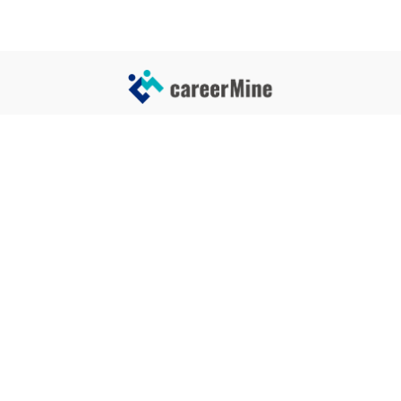
サイトコンテンツ
サイト情報
業界一覧
運営会社
企業一覧
プライバシーポリシー
タグ一覧
記事制作ポリシー
監修者メッセージ
編集部紹介
よくある質問
お問い合せ
関連サービス
おすすめ記事
就活タイムズ
【自己PRと長所の違い】効果的
な書き方と注意点を解説！｜例
年収チェッカー
文あり