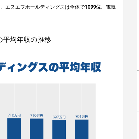
は、エヌエフホールディングスは全体で
1099位
、電気
の平均年収の推移