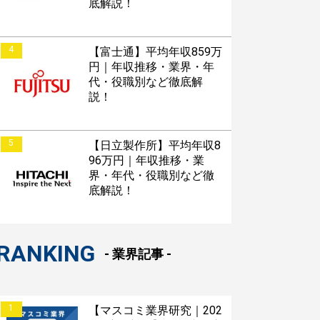
底解説！
4
【富士通】平均年収859万
円｜年収推移・業界・年
代・役職別など徹底解
説！
5
【日立製作所】平均年収8
96万円｜年収推移・業
界・年代・役職別など徹
底解説！
RANKING
- 業界記事 -
1
【マスコミ業界研究｜202