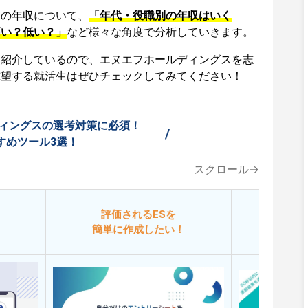
スの年収について、
「年代・役職別の年収はいく
高い？低い？」
など様々な角度で分析していきます。
も紹介しているので、エヌエフホールディングスを志
志望する就活生はぜひチェックしてみてください！
ィングスの選考対策に必須！
/
すめツール3選！
スクロール→
評価されるESを
今
簡単に作成したい！
添削