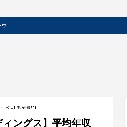
ハウ
【エヌエフホールディングス】平均年収701万円｜年収推移・業界・年代・役職別など徹底解説！
ディングス】平均年収