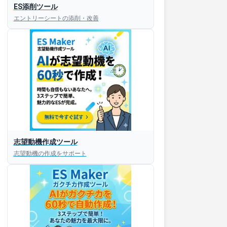
ES添削ツール
エントリーシートの添削・改善
志望動機作成ツール
志望動機の作成をサポート
すぐESを
してほしい！