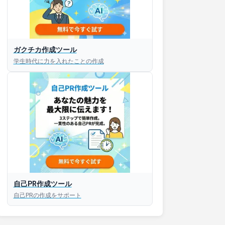
ガクチカ作成ツール
接対策アプリ【無料】
学生時代に力を入れたことの作成
以内にあなたのESを添削
以内にあなただけのESを
対話して面接練習ができ
S版はこちら
自己PR作成ツール
自己PRの作成をサポート
roid版はこちら