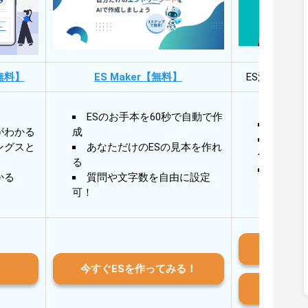
無料】
ES Maker【無料】
ES添削・面
ESのお手本を60秒で自動で作
30秒
がわかる
成
30秒
ングスと
あなただけのESの見本を作れ
作成
る
AIと
かる
質問や文字数を自由に設定
る
可！
iO
今すぐESを作ってみる！
And