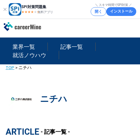
＼ スキマ時間でSPI対策 ／
SPI対策問題集
インストール
開く
★★★★
★
★
無料アプリ
業界一覧
記事一覧
就活ノウハウ
TOP
>
ニチハ
ニチハ
ARTICLE
- 記事一覧 -