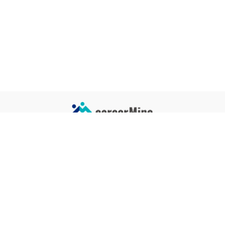
サイトコンテンツ
サイト情報
業界一覧
運営会社
企業一覧
プライバシーポリシー
タグ一覧
記事制作ポリシー
監修者メッセージ
編集部紹介
よくある質問