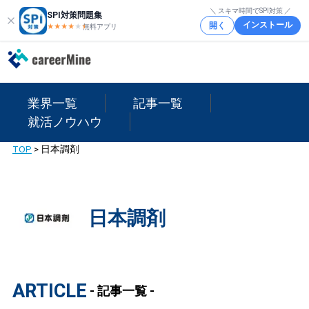
＼ スキマ時間でSPI対策 ／
SPI対策問題集
インストール
開く
★★★★
★
★
無料アプリ
業界一覧
記事一覧
就活ノウハウ
TOP
>
日本調剤
日本調剤
ARTICLE
- 記事一覧 -