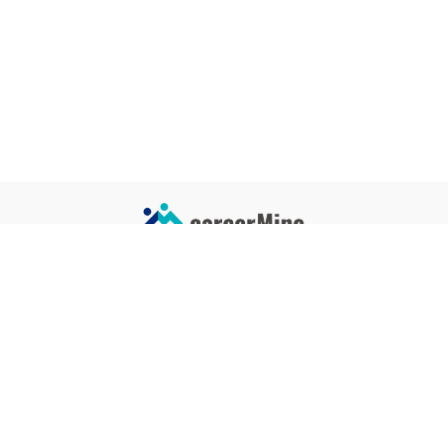
サイトコンテンツ
サイト情報
業界一覧
運営会社
企業一覧
プライバシーポリシー
タグ一覧
記事制作ポリシー
監修者メッセージ
編集部紹介
よくある質問