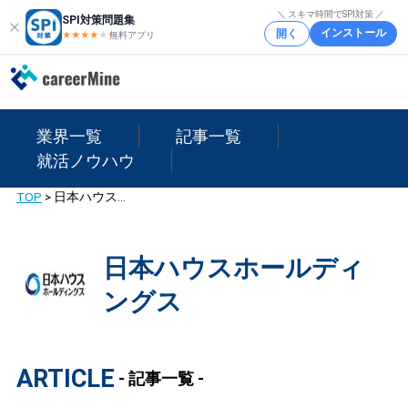
＼ スキマ時間でSPI対策 ／
SPI対策問題集
インストール
開く
★★★★
★
★
無料アプリ
業界一覧
記事一覧
就活ノウハウ
TOP
>
日本ハウスホールディングス
日本ハウスホールディ
ングス
ARTICLE
- 記事一覧 -