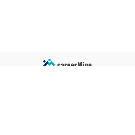
サイトコンテンツ
サイト情報
業界一覧
運営会社
企業一覧
プライバシーポリシー
タグ一覧
記事制作ポリシー
監修者メッセージ
編集部紹介
よくある質問