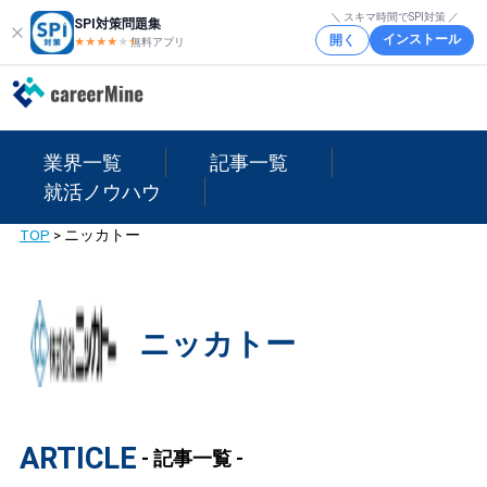
＼ スキマ時間でSPI対策 ／
SPI対策問題集
インストール
開く
★★★★
★
★
無料アプリ
業界一覧
記事一覧
就活ノウハウ
TOP
>
ニッカトー
ニッカトー
ARTICLE
- 記事一覧 -