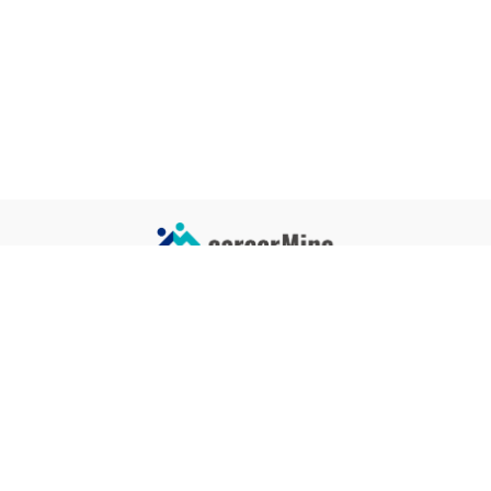
サイトコンテンツ
サイト情報
業界一覧
運営会社
企業一覧
プライバシーポリシー
タグ一覧
記事制作ポリシー
監修者メッセージ
編集部紹介
よくある質問