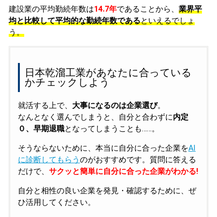
建設業の平均勤続年数は
14.7年
であることから、
業界平
均と比較して平均的な勤続年数である
といえるでしょ
う。
日本乾溜工業があなたに合っている
かチェックしよう
就活する上で、
大事になるのは企業選び
。
なんとなく選んでしまうと、自分と合わずに
内定
０、早期退職
となってしまうことも……。
そうならないために、本当に自分に合った企業を
AI
に診断してもらう
のがおすすめです。質問に答える
だけで、
サクッと簡単に自分に合った企業がわかる!
自分と相性の良い企業を発見・確認するために、ぜ
ひ活用してください。