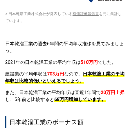
※ 日本乾溜工業株式会社が発表している
有価証券報告書
を元に集計し
ています。
日本乾溜工業の過去6年間の平均年収推移を見てみましょ
う。
2021年の日本乾溜工業の平均年収は
510万円
でした。
建設業の平均年収は
703万円
なので、
日本乾溜工業の平均
年収は比較的低いといえるでしょう。
また、日本乾溜工業の平均年収は直近1年間で
20万円
上昇
し、5年前と比較すると
68万円
増加
しています。
日本乾溜工業のボーナス額