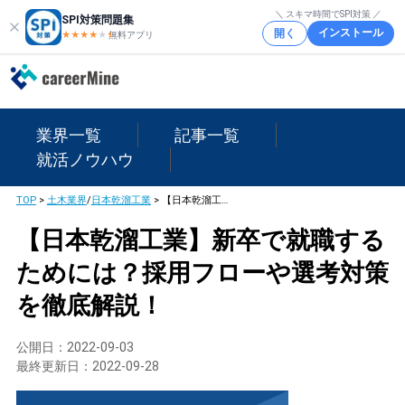
＼ スキマ時間でSPI対策 ／
SPI対策問題集
インストール
開く
★★★★
★
★
無料アプリ
業界一覧
記事一覧
就活ノウハウ
TOP
>
土木業界
/
日本乾溜工業
>
【日本乾溜工業】新卒で就職するためには？採用フローや選考対策を徹底解説！
【日本乾溜工業】新卒で就職する
ためには？採用フローや選考対策
を徹底解説！
公開日：
2022-09-03
最終更新日：
2022-09-28