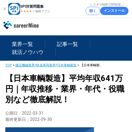
＼ スキマ時間でSPI対策 ／
SPI対策問題集
インストール
開く
★★★★
★
★
無料アプリ
業界一覧
記事一覧
就活ノウハウ
TOP
>
建設機械業界
/
鉄道車両業界
/
日本車輌製造
>
【日本車輌製造】平均年収641万円｜年収推移・業界・年代・役職別など徹底解説！
【日本車輌製造】平均年収641万
円｜年収推移・業界・年代・役職
別など徹底解説！
公開日：
2022-03-31
最終更新日：
2022-09-30