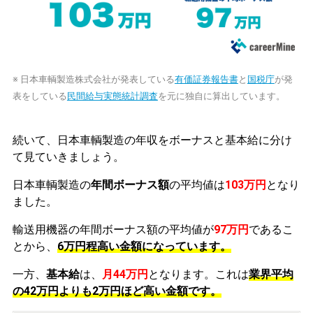
※ 日本車輌製造株式会社が発表している
有価証券報告書
と
国税庁
が発
表をしている
民間給与実態統計調査
を元に独自に算出しています。
続いて、日本車輌製造の年収をボーナスと基本給に分け
て見ていきましょう。
日本車輌製造の
年間ボーナス額
の平均値は
103万円
となり
ました。
輸送用機器の年間ボーナス額の平均値が
97万円
であるこ
とから、
6万円程高い金額になっています。
一方、
基本給
は、
月44万円
となります。これは
業界平均
の
42万円よりも2万円ほど高い金額です。