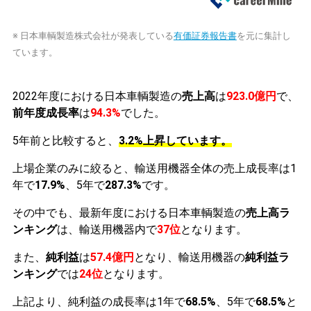
※ 日本車輌製造株式会社が発表している
有価証券報告書
を元に集計し
ています。
2022年度における日本車輌製造の
売上高
は
923.0億円
で、
前年度成長率
は
94.3%
でした。
5年前と比較すると、
3.2%上昇しています。
上場企業のみに絞ると、輸送用機器全体の売上成長率は1
年で
17.9%
、5年で
287.3%
です。
その中でも、最新年度における日本車輌製造の
売上高ラ
ンキング
は、輸送用機器内で
37位
となります。
また、
純利益
は
57.4億円
となり、輸送用機器の
純利益ラ
ンキング
では
24位
となります。
上記より、純利益の成長率は1年で
68.5%
、5年で
68.5%
と