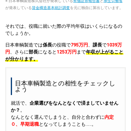
※ 日本車輌製造株式会社が発表している
有価証券報告書
と
厚生労働省
が発表している
賃金構造基本統計調査
を元に独自に算出しています。
それでは、役職に就いた際の平均年収はいくらになるの
でしょうか。
日本車輌製造では
係長
の役職で
795万円
、
課長
で
1039万
円
、さらに
部長
になると
1253万円
まで
年収が上がること
が分かります。
日本車輌製造との相性をチェックし
よう
就活で、
企業選びをなんとなくで済ましていません
か？
。
なんとなく選んでしまうと、自分と合わずに
内定
０、早期退職
となってしまうことも……。