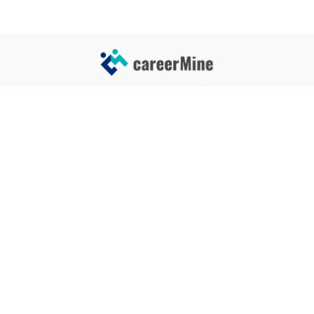
サイトコンテンツ
サイト情報
業界一覧
運営会社
企業一覧
プライバシーポリシー
タグ一覧
記事制作ポリシー
監修者メッセージ
編集部紹介
よくある質問
お問い合せ
関連サービス
おすすめ記事
就活タイムズ
【自己PRと長所の違い】効果的
な書き方と注意点を解説！｜例
年収チェッカー
文あり