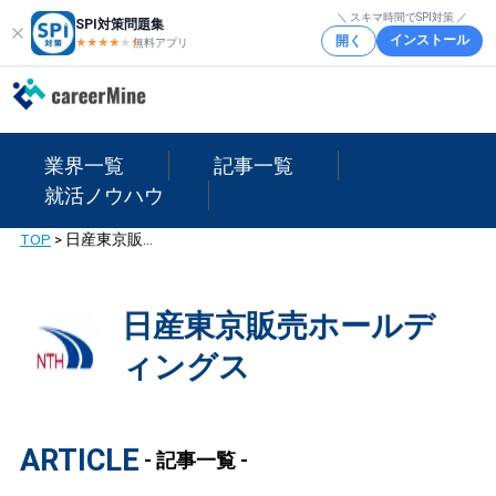
＼ スキマ時間でSPI対策 ／
SPI対策問題集
インストール
開く
★★★★
★
★
無料アプリ
業界一覧
記事一覧
就活ノウハウ
TOP
>
日産東京販売ホールディングス
日産東京販売ホールデ
ィングス
ARTICLE
- 記事一覧 -