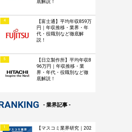
底解説！
4
【富士通】平均年収859万
円｜年収推移・業界・年
代・役職別など徹底解
説！
5
【日立製作所】平均年収8
96万円｜年収推移・業
界・年代・役職別など徹
底解説！
RANKING
- 業界記事 -
1
【マスコミ業界研究｜202