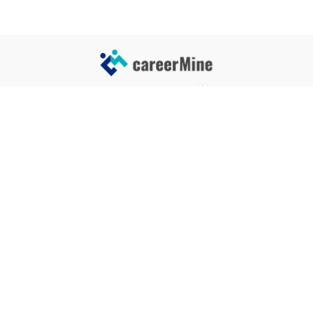
サイトコンテンツ
サイト情報
業界一覧
運営会社
企業一覧
プライバシーポリシー
タグ一覧
記事制作ポリシー
監修者メッセージ
編集部紹介
よくある質問
お問い合せ
関連サービス
おすすめ記事
就活タイムズ
【自己PRと長所の違い】効果的
な書き方と注意点を解説！｜例
年収チェッカー
文あり