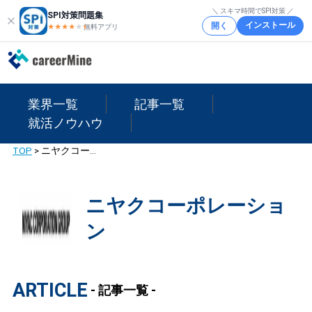
＼ スキマ時間でSPI対策 ／
SPI対策問題集
インストール
開く
★★★★
★
★
無料アプリ
業界一覧
記事一覧
就活ノウハウ
TOP
>
ニヤクコーポレーション
ニヤクコーポレーショ
ン
ARTICLE
- 記事一覧 -