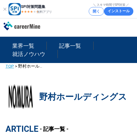
＼ スキマ時間でSPI対策 ／
SPI対策問題集
インストール
開く
★★★★
★
★
無料アプリ
業界一覧
記事一覧
就活ノウハウ
TOP
>
野村ホールディングス
野村ホールディングス
ARTICLE
- 記事一覧 -