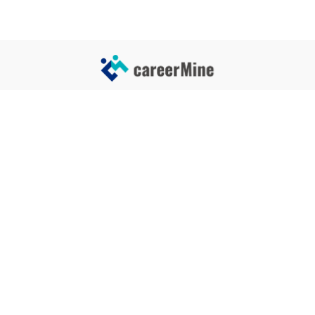
サイトコンテンツ
サイト情報
業界一覧
運営会社
企業一覧
プライバシーポリシー
タグ一覧
記事制作ポリシー
監修者メッセージ
編集部紹介
よくある質問
お問い合せ
関連サービス
おすすめ記事
就活タイムズ
【自己PRと長所の違い】効果的
な書き方と注意点を解説！｜例
年収チェッカー
文あり