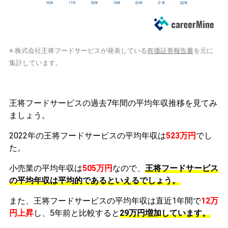
※ 株式会社王将フードサービスが発表している
有価証券報告書
を元に
集計しています。
王将フードサービスの過去7年間の平均年収推移を見てみ
ましょう。
2022年の王将フードサービスの平均年収は
523万円
でし
た。
小売業の平均年収は
505万円
なので、
王将フードサービス
の平均年収は平均的であるといえるでしょう。
また、王将フードサービスの平均年収は直近1年間で
12万
円
上昇
し、5年前と比較すると
29万円
増加
しています。