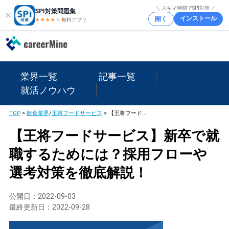
＼ スキマ時間でSPI対策 ／
SPI対策問題集
インストール
開く
★★★★
★
★
無料アプリ
業界一覧
記事一覧
就活ノウハウ
TOP
>
飲食業界
/
王将フードサービス
>
【王将フードサービス】新卒で就職するためには？採用フローや選考対策を徹底解説！
【王将フードサービス】新卒で就
職するためには？採用フローや
選考対策を徹底解説！
公開日：
2022-09-03
最終更新日：
2022-09-28