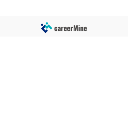
サイトコンテンツ
サイト情報
業界一覧
運営会社
企業一覧
プライバシーポリシー
タグ一覧
記事制作ポリシー
監修者メッセージ
編集部紹介
よくある質問
お問い合せ
関連サービス
おすすめ記事
就活タイムズ
【自己PRと長所の違い】効果的
な書き方と注意点を解説！｜例
年収チェッカー
文あり