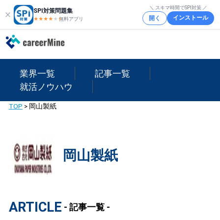
＼ スキマ時間でSPI対策 ／
SPI対策問題集
インストール
開く
★★★★
★
★
無料アプリ
業界一覧
記事一覧
就活ノウハウ
TOP
>
岡山製紙
岡山製紙
ARTICLE
- 記事一覧 -