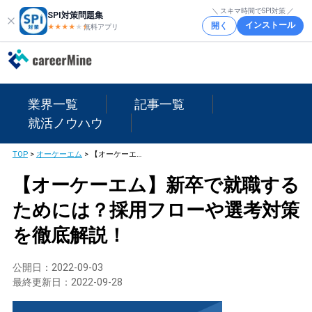
＼ スキマ時間でSPI対策 ／
SPI対策問題集
インストール
開く
★★★★
★
★
無料アプリ
業界一覧
記事一覧
就活ノウハウ
TOP
>
オーケーエム
>
【オーケーエム】新卒で就職するためには？採用フローや選考対策を徹底解説！
【オーケーエム】新卒で就職する
ためには？採用フローや選考対策
を徹底解説！
公開日：
2022-09-03
最終更新日：
2022-09-28