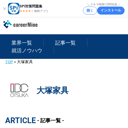
＼ スキマ時間でSPI対策 ／
SPI対策問題集
インストール
開く
★★★★
★
★
無料アプリ
業界一覧
記事一覧
就活ノウハウ
TOP
>
大塚家具
大塚家具
ARTICLE
- 記事一覧 -