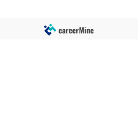
サイトコンテンツ
サイト情報
業界一覧
運営会社
企業一覧
プライバシーポリシー
タグ一覧
記事制作ポリシー
監修者メッセージ
編集部紹介
よくある質問
お問い合せ
関連サービス
おすすめ記事
就活タイムズ
【自己PRと長所の違い】効果的
な書き方と注意点を解説！｜例
年収チェッカー
文あり