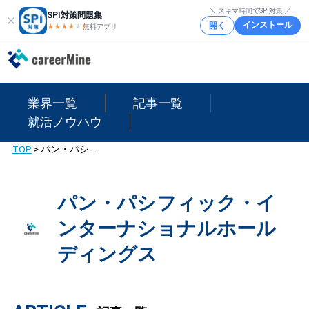
＼ スキマ時間でSPI対策 ／
SPI対策問題集
インストール
開く
★★★★
★
★
無料アプリ
業界一覧
記事一覧
就活ノウハウ
TOP
>
パン・パシフィック・インターナショナルホールディングス
パン・パシフィック・イ
ンターナショナルホール
ディングス