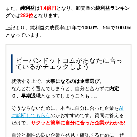
また、
純利益
は
1.4億円
となり、卸売業の
純利益ランキン
グ
では
283位
となります。
上記より、純利益の成長率は1年で
100.0%
、5年で
100.0%
となっています。
ピーバンドットコムがあなたに合っ
ているかチェックしよう
就活する上で、
大事になるのは企業選び
。
なんとなく選んでしまうと、自分と合わずに
内定
０、早期退職
となってしまうことも……。
そうならないために、本当に自分に合った企業を
AI
に診断してもらう
のがおすすめです。質問に答える
だけで、
サクッと簡単に自分に合った企業がわかる!
自分と相性の良い企業を発見・確認するために、ぜ