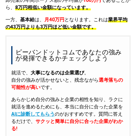
卸売業の年間ボーナス額の平均値が
100万円
であることか
ら、
8万円程低い金額になっています。
一方、
基本給
は、
月40万円
となります。これは
業界平均
の
43万円よりも3万円ほど低い金額です。
ピーバンドットコムであなたの強み
が発揮できるかチェックしよう
就活で、
大事になるのは企業選び
。
自分の強みが活かせないと、残念ながら
選考落ちの
可能性が高い
です。
あらかじめ自分の強みと企業の相性を知り、ラクに
就活を進めるためにも、本当に自分に合った企業を
AIに診断してもらう
のがおすすめです。質問に答え
るだけで、
サクッと簡単に自分に合った企業がわか
る!