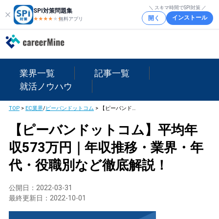
＼ スキマ時間でSPI対策 ／
SPI対策問題集
インストール
開く
★★★★
★
★
無料アプリ
業界一覧
記事一覧
就活ノウハウ
TOP
>
EC業界
/
ピーバンドットコム
>
【ピーバンドットコム】平均年収573万円｜年収推移・業界・年代・役職別など徹底解説！
【ピーバンドットコム】平均年
収573万円｜年収推移・業界・年
代・役職別など徹底解説！
公開日：
2022-03-31
最終更新日：
2022-10-01