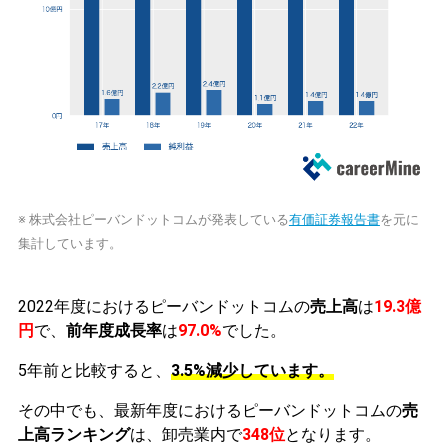
※ 株式会社ピーバンドットコムが発表している
有価証券報告書
を元に
集計しています。
2022年度におけるピーバンドットコムの
売上高
は
19.3億
円
で、
前年度成長率
は
97.0%
でした。
5年前と比較すると、
3.5%減少しています。
その中でも、最新年度におけるピーバンドットコムの
売
上高ランキング
は、卸売業内で
348位
となります。