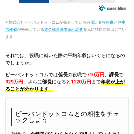
※ 株式会社ピーバンドットコムが発表している
有価証券報告書
と
厚生
労働省
が発表している
賃金構造基本統計調査
を元に独自に算出してい
ます。
それでは、役職に就いた際の平均年収はいくらになるの
でしょうか。
ピーバンドットコムでは
係長
の役職で
710万円
、
課長
で
929万円
、さらに
部長
になると
1120万円
まで
年収が上が
ることが分かります。
ピーバンドットコムとの相性をチェ
ックしよう