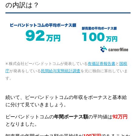
の内訳は？
※ 株式会社ピーバンドットコムが発表している
有価証券報告書
と
国税
庁
が発表をしている
民間給与実態統計調査
を元に独自に算出していま
す。
続いて、ピーバンドットコムの年収をボーナスと基本給
に分けて見ていきましょう。
ピーバンドットコムの
年間ボーナス額
の平均値は
92万円
となりました。