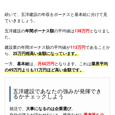
続いて、五洋建設の年収をボーナスと基本給に分けて見
ていきましょう。
五洋建設の
年間ボーナス額
の平均値は
138万円
となりまし
た。
建設業の年間ボーナス額の平均値が
113万円
であることか
ら、
25万円程高い金額になっています。
一方、
基本給
は、
月60万円
となります。これは
業界平均
の
49万円よりも11万円ほど高い金額です。
五洋建設であなたの強みが発揮でき
るかチェックしよう
就活で、
大事になるのは企業選び
。
自分の強みが活かせないと、残念ながら
選考落ちの