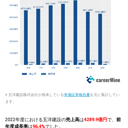
※ 五洋建設株式会社が発表している
有価証券報告書
を元に集計してい
ます。
2022年度における五洋建設の
売上高
は
4289.9億円
で、
前
年度成長率
は
96.4%
でした。