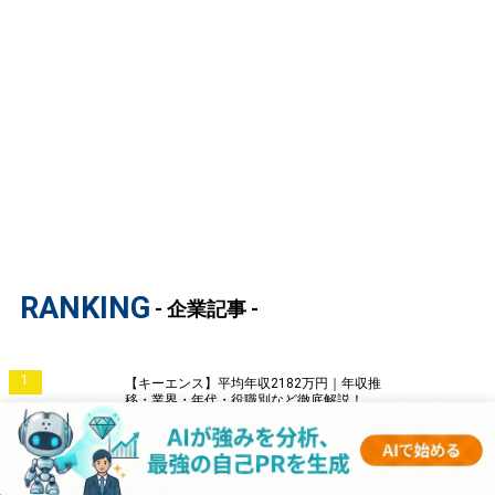
RANKING
- 企業記事 -
1
【キーエンス】平均年収2182万円｜年収推
移・業界・年代・役職別など徹底解説！
2
【三菱電機】平均年収806万円｜年収推移・業