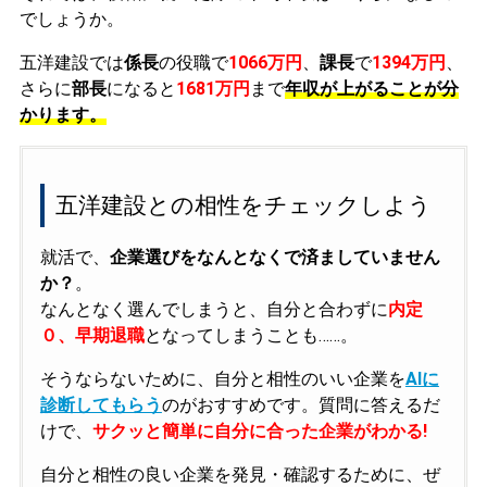
でしょうか。
五洋建設では
係長
の役職で
1066万円
、
課長
で
1394万円
、
さらに
部長
になると
1681万円
まで
年収が上がることが分
かります。
五洋建設との相性をチェックしよう
就活で、
企業選びをなんとなくで済ましていません
か？
。
なんとなく選んでしまうと、自分と合わずに
内定
０、早期退職
となってしまうことも……。
そうならないために、自分と相性のいい企業を
AIに
診断してもらう
のがおすすめです。質問に答えるだ
けで、
サクッと簡単に自分に合った企業がわかる!
自分と相性の良い企業を発見・確認するために、ぜ