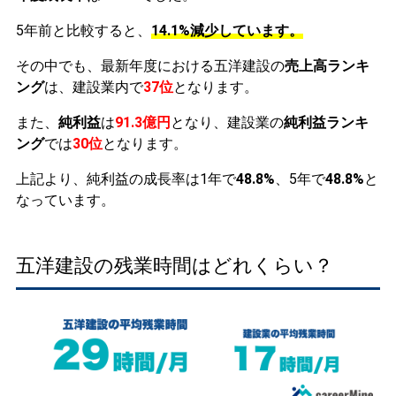
5年前と比較すると、
14.1%減少しています。
その中でも、最新年度における五洋建設の
売上高ランキ
ング
は、建設業内で
37位
となります。
また、
純利益
は
91.3億円
となり、建設業の
純利益ランキ
ング
では
30位
となります。
上記より、純利益の成長率は1年で
48.8%
、5年で
48.8%
と
なっています。
五洋建設の残業時間はどれくらい？