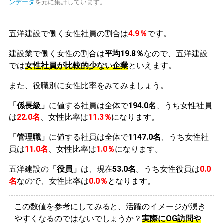
ンデータ
を元に集計しています。
五洋建設で働く女性社員の割合は
4.9％
です。
建設業で働く女性の割合は
平均19.8％
なので、五洋建設
では
女性社員が比較的少ない企業
といえます。
また、役職別に女性比率をみてみましょう。
「係長級」
に値する社員は全体で
194.0名
、うち女性社員
は
22.0名
、女性比率は
11.3％
になります。
「管理職」
に値する社員は全体で
1147.0名
、うち女性社
員は
11.0名
、女性比率は
1.0％
になります。
五洋建設の
「役員」
は、現在
53.0名
。うち女性役員は
0.0
名
なので、女性比率は
0.0％
となります。
この数値を参考にしてみると、活躍のイメージが湧き
やすくなるのではないでしょうか？
実際にOG訪問や