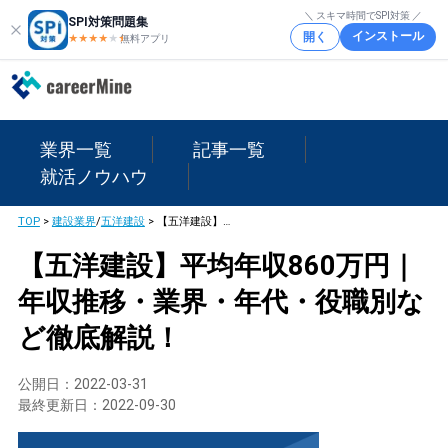
＼ スキマ時間でSPI対策 ／
SPI対策問題集
インストール
開く
★★★★
★
★
無料アプリ
業界一覧
記事一覧
就活ノウハウ
TOP
>
建設業界
/
五洋建設
>
【五洋建設】平均年収860万円｜年収推移・業界・年代・役職別など徹底解説！
【五洋建設】平均年収860万円｜
年収推移・業界・年代・役職別な
ど徹底解説！
公開日：
2022-03-31
最終更新日：
2022-09-30