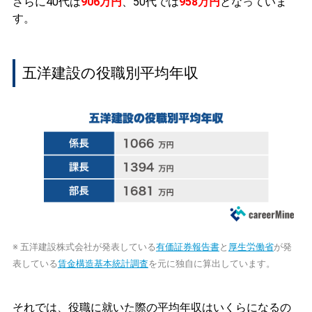
さらに40代は
906万円
、50代では
958万円
となっていま
す。
五洋建設の役職別平均年収
※ 五洋建設株式会社が発表している
有価証券報告書
と
厚生労働省
が発
表している
賃金構造基本統計調査
を元に独自に算出しています。
それでは、役職に就いた際の平均年収はいくらになるの