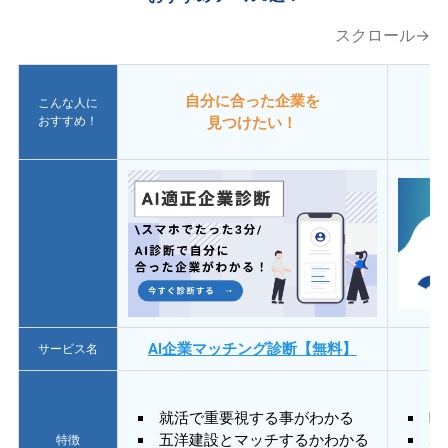
スクロール→
自分に合った企業を
こんな人に
おすすめ！
見つけたい！
AI企業マッチング診断【無料】
サービス名
就活で重要視する事がわかる
E
五洋建設とマッチするかわかる
あ
特徴