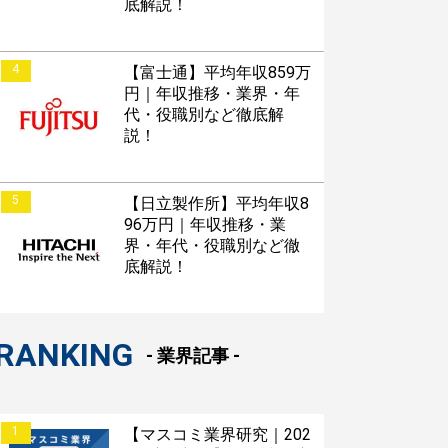
底解説！
4
【富士通】平均年収859万
円｜年収推移・業界・年
代・役職別など徹底解
説！
5
【日立製作所】平均年収8
96万円｜年収推移・業
界・年代・役職別など徹
底解説！
RANKING
- 業界記事 -
1
【マスコミ業界研究｜202