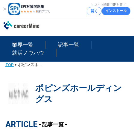
＼ スキマ時間でSPI対策 ／
SPI対策問題集
インストール
開く
★★★★
★
★
無料アプリ
業界一覧
記事一覧
就活ノウハウ
TOP
>
ポピンズホールディングス
ポピンズホールディン
グス
ARTICLE
- 記事一覧 -