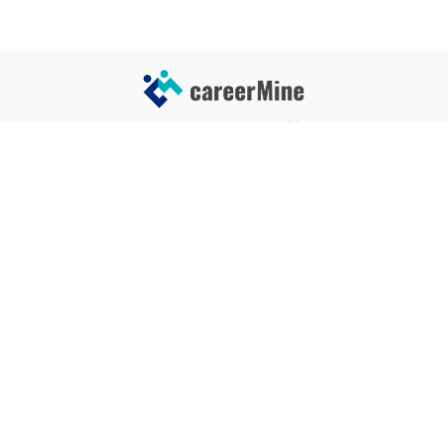
サイトコンテンツ
サイト情報
業界一覧
運営会社
企業一覧
プライバシーポリシー
タグ一覧
記事制作ポリシー
監修者メッセージ
編集部紹介
よくある質問
お問い合せ
関連サービス
おすすめ記事
就活タイムズ
【自己PRと長所の違い】効果的
な書き方と注意点を解説！｜例
年収チェッカー
文あり