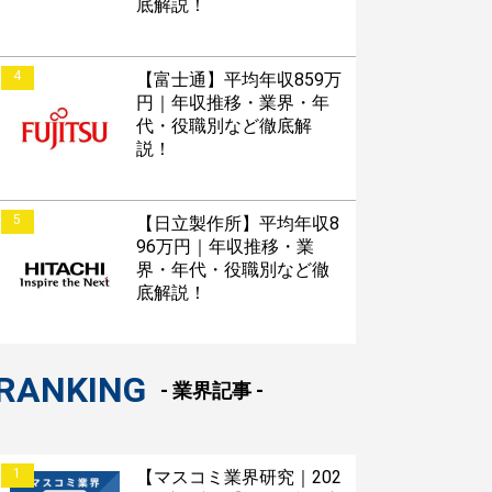
底解説！
4
【富士通】平均年収859万
円｜年収推移・業界・年
代・役職別など徹底解
説！
5
【日立製作所】平均年収8
96万円｜年収推移・業
界・年代・役職別など徹
底解説！
RANKING
- 業界記事 -
1
【マスコミ業界研究｜202