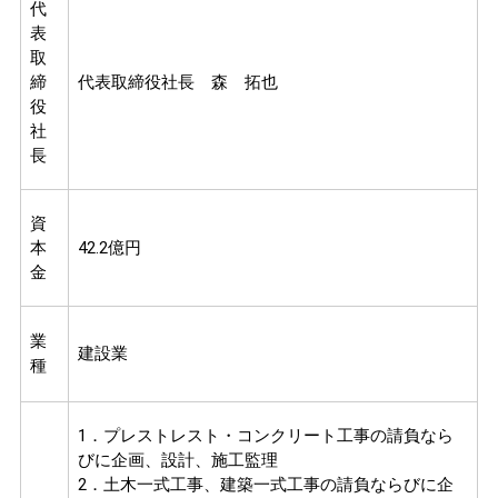
代
表
取
締
代表取締役社長 森 拓也
役
社
長
資
本
42.2億円
金
業
建設業
種
1．プレストレスト・コンクリート工事の請負なら
びに企画、設計、施工監理
2．土木一式工事、建築一式工事の請負ならびに企