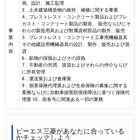
画、設計、施工監理
3．土木建築構造物の維持、補修に関する事業
4．プレストレスト・コンクリート製品およびプレ
カスト・コンクリート製品の製造、 販売ならびにそ
事
れらの製造用具および附属資材部品の製作、販売
業
5．プレストレスト・コンクリート工事用機械器具
内
その他建設用機械器具の設計、製作、販売および賃
容
貸
6．鉱物の採掘およびその請負
7．不動産の売買、賃貸およびそれらの仲介ならび
に所有管理
8．運送業および倉庫業
9．損害保険代理業および生命保険の募集に関する
業務ならびに自動車損害賠償保障法に基づく保険代
理業 10．前各号に関連ある一切の業務
ピーエス三菱があなたに合っている
かチェックしよう