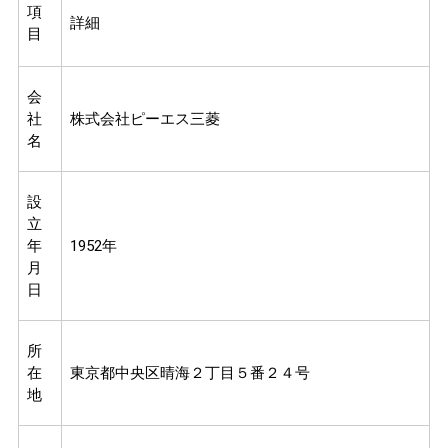
項
詳細
目
会
社
株式会社ピーエス三菱
名
設
立
年
1952年
月
日
所
在
東京都中央区晴海２丁目５番２４号
地