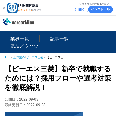
＼ スキマ時間でSPI対策 ／
SPI対策問題集
インストール
開く
★★★★
★
★
無料アプリ
業界一覧
記事一覧
就活ノウハウ
TOP
>
土木業界
/
ピーエス三菱
>
【ピーエス三菱】新卒で就職するためには？採用フローや選考対策を徹底解説！
【ピーエス三菱】新卒で就職する
ためには？採用フローや選考対策
を徹底解説！
公開日：
2022-09-03
最終更新日：
2022-09-28