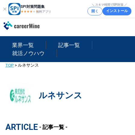
＼ スキマ時間でSPI対策 ／
SPI対策問題集
インストール
開く
★★★★
★
★
無料アプリ
業界一覧
記事一覧
就活ノウハウ
TOP
>
ルネサンス
ルネサンス
ARTICLE
- 記事一覧 -