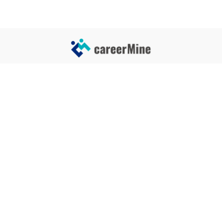
サイトコンテンツ
サイト情報
業界一覧
運営会社
企業一覧
プライバシーポリシー
タグ一覧
記事制作ポリシー
監修者メッセージ
編集部紹介
よくある質問
お問い合せ
関連サービス
おすすめ記事
就活タイムズ
【自己PRと長所の違い】効果的
な書き方と注意点を解説！｜例
年収チェッカー
文あり