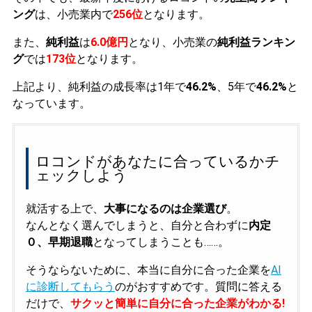
ング
は、小売業内で
256位
となります。
また、
純利益
は
6.0億円
となり、小売業の
純利益ランキン
グ
では
173位
となります。
上記より、純利益の成長率は1年で
46.2%
、5年で
46.2%
と
なっています。
ロコンドがあなたに合っているかチ
ェックしよう
就活する上で、
大事になるのは企業選び
。
なんとなく選んでしまうと、自分と合わずに
内定
０、早期退職
となってしまうことも……。
そうならないために、本当に自分に合った企業を
AI
に診断してもらう
のがおすすめです。質問に答える
だけで、
サクッと簡単に自分に合った企業がわかる!