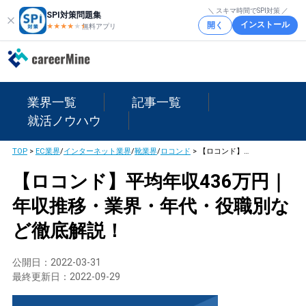
＼ スキマ時間でSPI対策 ／
SPI対策問題集
インストール
開く
★★★★
★
★
無料アプリ
業界一覧
記事一覧
就活ノウハウ
TOP
>
EC業界
/
インターネット業界
/
靴業界
/
ロコンド
>
【ロコンド】平均年収436万円｜年収推移・業界・年代・役職別など徹底解説！
【ロコンド】平均年収436万円｜
年収推移・業界・年代・役職別な
ど徹底解説！
公開日：
2022-03-31
最終更新日：
2022-09-29