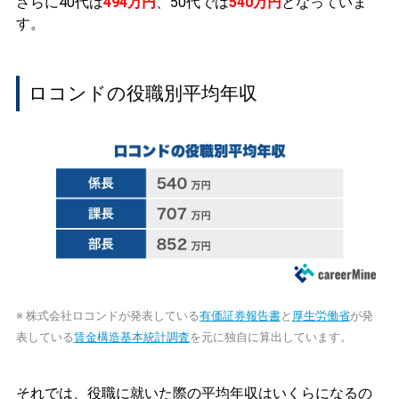
さらに40代は
494万円
、50代では
540万円
となっていま
す。
ロコンドの役職別平均年収
※ 株式会社ロコンドが発表している
有価証券報告書
と
厚生労働省
が発
表している
賃金構造基本統計調査
を元に独自に算出しています。
それでは、役職に就いた際の平均年収はいくらになるの