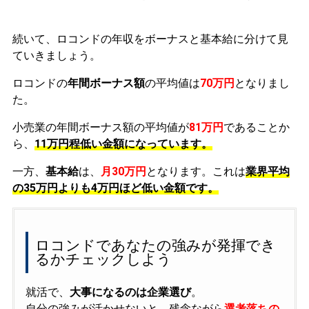
続いて、ロコンドの年収をボーナスと基本給に分けて見
ていきましょう。
ロコンドの
年間ボーナス額
の平均値は
70万円
となりまし
た。
小売業の年間ボーナス額の平均値が
81万円
であることか
ら、
11万円程低い金額になっています。
一方、
基本給
は、
月30万円
となります。これは
業界平均
の
35万円よりも4万円ほど低い金額です。
ロコンドであなたの強みが発揮でき
るかチェックしよう
就活で、
大事になるのは企業選び
。
自分の強みが活かせないと、残念ながら
選考落ちの