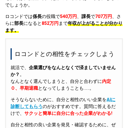
でしょうか。
ロコンドでは
係長
の役職で
540万円
、
課長
で
707万円
、さ
らに
部長
になると
852万円
まで
年収が上がることが分かり
ます。
ロコンドとの相性をチェックしよう
就活で、
企業選びをなんとなくで済ましていません
か？
。
なんとなく選んでしまうと、自分と合わずに
内定
０、早期退職
となってしまうことも……。
そうならないために、自分と相性のいい企業を
AIに
診断してもらう
のがおすすめです。質問に答えるだ
けで、
サクッと簡単に自分に合った企業がわかる!
自分と相性の良い企業を発見・確認するために、ぜ