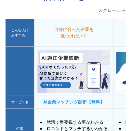
スクロール→
自分に合った企業を
こんな人に
おすすめ！
見つけたい！
AI企業マッチング診断【無料】
サービス名
就活で重要視する事がわかる
E
ロコンドとマッチするかわかる
あ
特徴