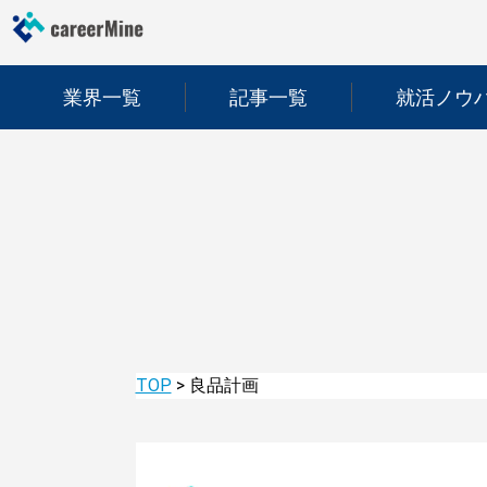
業界一覧
記事一覧
就活ノウ
TOP
>
良品計画