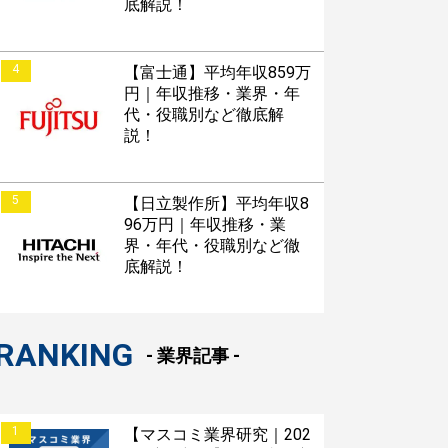
底解説！
4
【富士通】平均年収859万
円｜年収推移・業界・年
代・役職別など徹底解
説！
5
【日立製作所】平均年収8
96万円｜年収推移・業
界・年代・役職別など徹
底解説！
RANKING
- 業界記事 -
1
【マスコミ業界研究｜202