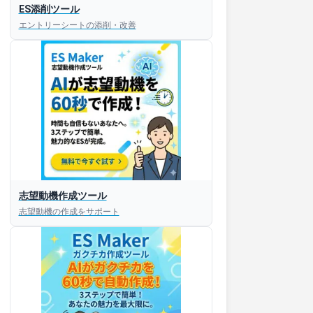
ES添削ツール
エントリーシートの添削・改善
志望動機作成ツール
すぐESを
志望動機の作成をサポート
してほしい！