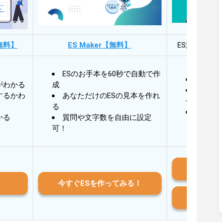
無料】
ES Maker【無料】
ES添削・面
ESのお手本を60秒で自動で作
30秒
がわかる
成
30秒
するかわ
あなただけのESの見本を作れ
作成
る
AIと
かる
質問や文字数を自由に設定
る
可！
iO
今すぐESを作ってみる！
And