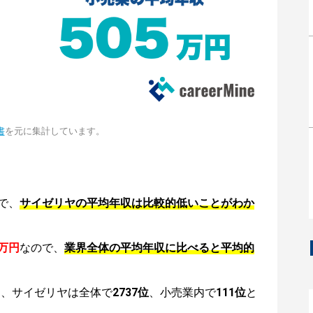
書
を元に集計しています。
で、
サイゼリヤの平均年収は比較的低いことがわか
5万円
なので、
業界全体の平均年収に比べると平均的
は、サイゼリヤは全体で
2737位
、小売業内で
111位
と