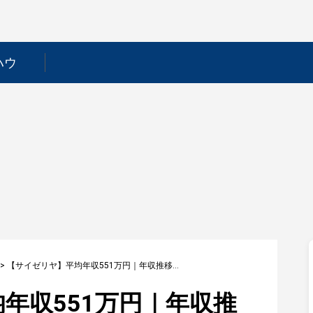
ハウ
>
【サイゼリヤ】平均年収551万円｜年収推移・業界・年代・役職別など徹底解説！
年収551万円｜年収推