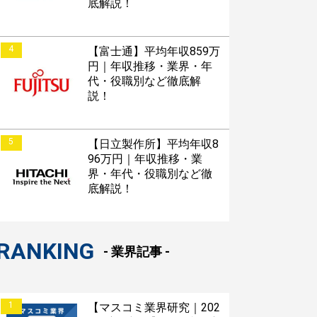
底解説！
4
【富士通】平均年収859万
円｜年収推移・業界・年
代・役職別など徹底解
説！
5
【日立製作所】平均年収8
96万円｜年収推移・業
界・年代・役職別など徹
底解説！
RANKING
- 業界記事 -
1
【マスコミ業界研究｜202