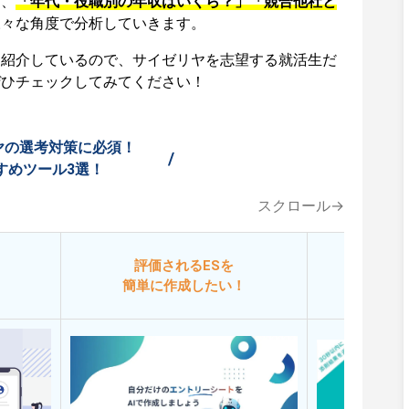
て、
「年代・役職別の年収はいくら？」「競合他社と
様々な角度で分析していきます。
も紹介しているので、サイゼリヤを志望する就活生だ
ぜひチェックしてみてください！
ヤの選考対策に必須！
/
すめツール3選！
スクロール→
評価されるESを
今
簡単に作成したい！
添削