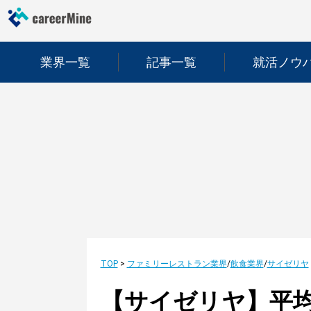
業界一覧
記事一覧
就活ノウ
TOP
>
ファミリーレストラン業界
/
飲食業界
/
サイゼリヤ
【サイゼリヤ】平均