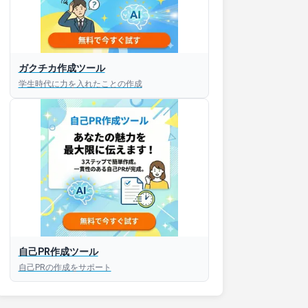
接対策アプリ【無料】
ガクチカ作成ツール
学生時代に力を入れたことの作成
以内にあなたのESを添削
以内にあなただけのESを
対話して面接練習ができ
S版はこちら
自己PR作成ツール
自己PRの作成をサポート
roid版はこちら