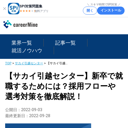
＼ スキマ時間でSPI対策 ／
SPI対策問題集
インストール
開く
★★★★
★
★
無料アプリ
業界一覧
記事一覧
就活ノウハウ
TOP
>
サカイ引越センター
>
【サカイ引越センター】新卒で就職するためには？採用フローや選考対策を徹底解説！
【サカイ引越センター】新卒で就
職するためには？採用フローや
選考対策を徹底解説！
公開日：
2022-09-03
最終更新日：
2022-09-28