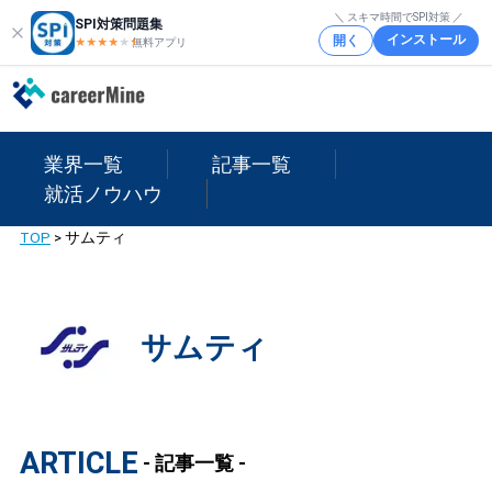
＼ スキマ時間でSPI対策 ／
SPI対策問題集
インストール
開く
★★★★
★
★
無料アプリ
業界一覧
記事一覧
就活ノウハウ
TOP
>
サムティ
サムティ
ARTICLE
- 記事一覧 -