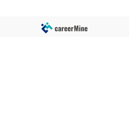
サイトコンテンツ
サイト情報
業界一覧
運営会社
企業一覧
プライバシーポリシー
タグ一覧
記事制作ポリシー
監修者メッセージ
編集部紹介
よくある質問
お問い合せ
関連サービス
おすすめ記事
就活タイムズ
【自己PRと長所の違い】効果的
な書き方と注意点を解説！｜例
年収チェッカー
文あり