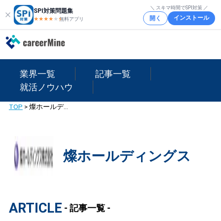
＼ スキマ時間でSPI対策 ／
SPI対策問題集
インストール
開く
★★★★
★
★
無料アプリ
業界一覧
記事一覧
就活ノウハウ
TOP
>
燦ホールディングス
燦ホールディングス
ARTICLE
- 記事一覧 -