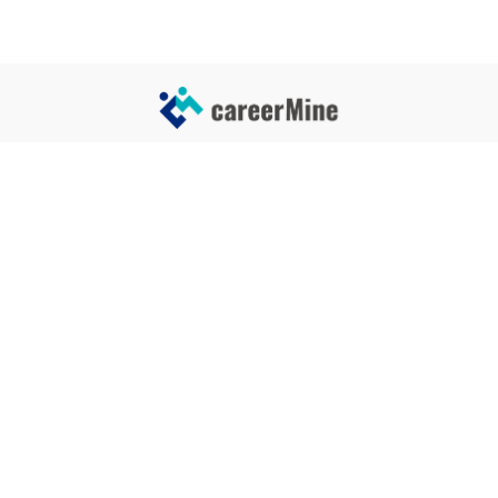
サイトコンテンツ
サイト情報
業界一覧
運営会社
企業一覧
プライバシーポリシー
タグ一覧
記事制作ポリシー
監修者メッセージ
編集部紹介
よくある質問
お問い合せ
関連サービス
おすすめ記事
就活タイムズ
【自己PRと長所の違い】効果的
な書き方と注意点を解説！｜例
年収チェッカー
文あり