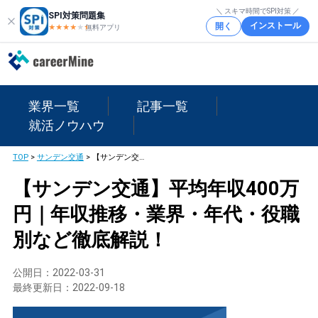
＼ スキマ時間でSPI対策 ／
SPI対策問題集
インストール
開く
★★★★
★
★
無料アプリ
業界一覧
記事一覧
就活ノウハウ
TOP
>
サンデン交通
>
【サンデン交通】平均年収400万円｜年収推移・業界・年代・役職別など徹底解説！
【サンデン交通】平均年収400万
円｜年収推移・業界・年代・役職
別など徹底解説！
公開日：
2022-03-31
最終更新日：
2022-09-18