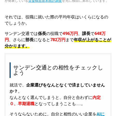
が発表している
賃金構造基本統計調査
を元に独自に算出しています。
それでは、役職に就いた際の平均年収はいくらになるの
でしょうか。
サンデン交通では
係長
の役職で
496万円
、
課長
で
648万
円
、さらに
部長
になると
782万円
まで
年収が上がることが
分かります。
サンデン交通との相性をチェックし
よう
就活で、
企業選びをなんとなくで済ましていません
か？
。
なんとなく選んでしまうと、自分と合わずに
内定
０、早期退職
となってしまうことも……。
そうならないために、自分と相性のいい企業を
AIに