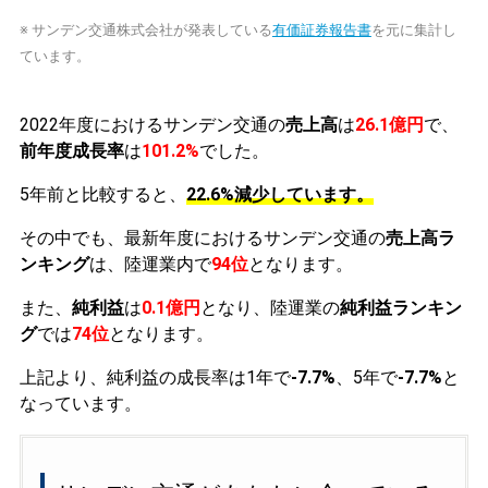
※ サンデン交通株式会社が発表している
有価証券報告書
を元に集計し
ています。
2022年度におけるサンデン交通の
売上高
は
26.1億円
で、
前年度成長率
は
101.2%
でした。
5年前と比較すると、
22.6%減少しています。
その中でも、最新年度におけるサンデン交通の
売上高ラ
ンキング
は、陸運業内で
94位
となります。
また、
純利益
は
0.1億円
となり、陸運業の
純利益ランキン
グ
では
74位
となります。
上記より、純利益の成長率は1年で
-7.7%
、5年で
-7.7%
と
なっています。