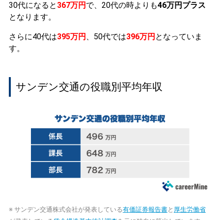
30代になると
367万円
で、20代の時よりも
46万円プラス
となります。
さらに40代は
395万円
、50代では
396万円
となっていま
す。
サンデン交通の役職別平均年収
※ サンデン交通株式会社が発表している
有価証券報告書
と
厚生労働省