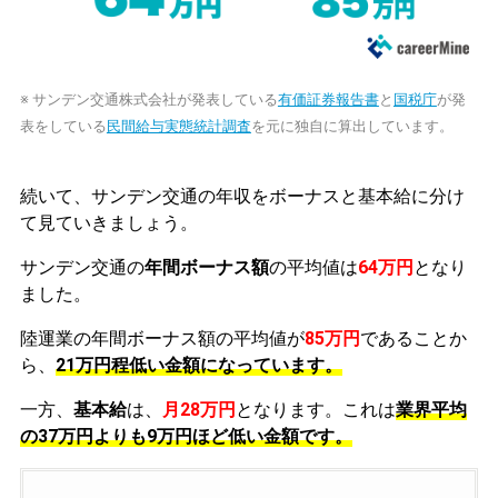
※ サンデン交通株式会社が発表している
有価証券報告書
と
国税庁
が発
表をしている
民間給与実態統計調査
を元に独自に算出しています。
続いて、サンデン交通の年収をボーナスと基本給に分け
て見ていきましょう。
サンデン交通の
年間ボーナス額
の平均値は
64万円
となり
ました。
陸運業の年間ボーナス額の平均値が
85万円
であることか
ら、
21万円程低い金額になっています。
一方、
基本給
は、
月28万円
となります。これは
業界平均
の
37万円よりも9万円ほど低い金額です。