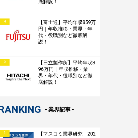
底解説！
4
【富士通】平均年収859万
円｜年収推移・業界・年
代・役職別など徹底解
説！
5
【日立製作所】平均年収8
96万円｜年収推移・業
界・年代・役職別など徹
底解説！
RANKING
- 業界記事 -
1
【マスコミ業界研究｜202