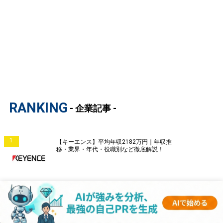
RANKING
- 企業記事 -
1
【キーエンス】平均年収2182万円｜年収推
移・業界・年代・役職別など徹底解説！
2
【三菱電機】平均年収806万円｜年収推移・業
界・年代・役職別など徹底解説！