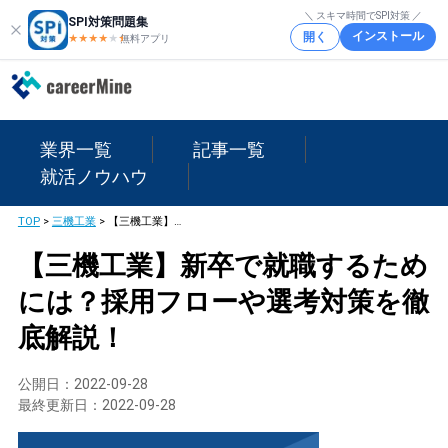
＼ スキマ時間でSPI対策 ／
SPI対策問題集
インストール
開く
★★★★
★
★
無料アプリ
業界一覧
記事一覧
就活ノウハウ
TOP
>
三機工業
>
【三機工業】新卒で就職するためには？採用フローや選考対策を徹底解説！
【三機工業】新卒で就職するため
には？採用フローや選考対策を徹
底解説！
公開日：
2022-09-28
最終更新日：
2022-09-28