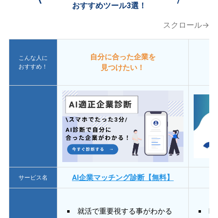
おすすめツール3選！
スクロール→
自分に合った企業を
こんな人に
おすすめ！
見つけたい！
AI企業マッチング診断【無料】
サービス名
就活で重要視する事がわかる
E