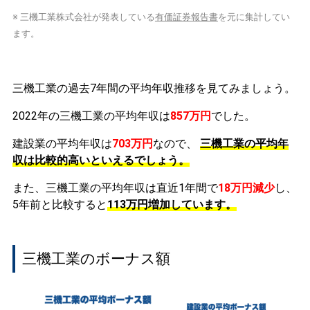
※ 三機工業株式会社が発表している
有価証券報告書
を元に集計してい
ます。
三機工業の過去7年間の平均年収推移を見てみましょう。
2022年の三機工業の平均年収は
857万円
でした。
建設業の平均年収は
703万円
なので、
三機工業の平均年
収は比較的高いといえるでしょう。
また、三機工業の平均年収は直近1年間で
18万円
減少
し、
5年前と比較すると
113万円
増加
しています。
三機工業のボーナス額