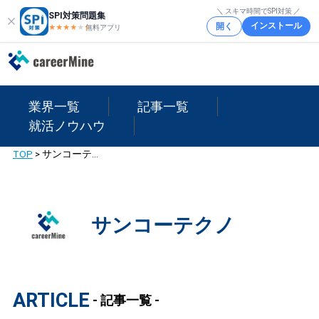
＼ スキマ時間でSPI対策 ／
SPI対策問題集
インストール
開く
★★★★
★
★
無料アプリ
業界一覧
記事一覧
就活ノウハウ
TOP
>
サンコーテクノ
サンコーテクノ
ARTICLE
- 記事一覧 -