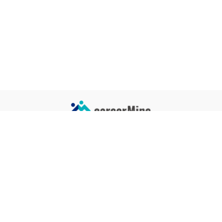
サイトコンテンツ
サイト情報
業界一覧
運営会社
企業一覧
プライバシーポリシー
タグ一覧
記事制作ポリシー
監修者メッセージ
編集部紹介
よくある質問