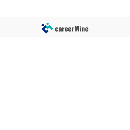
サイトコンテンツ
サイト情報
業界一覧
運営会社
企業一覧
プライバシーポリシー
タグ一覧
記事制作ポリシー
監修者メッセージ
編集部紹介
よくある質問
お問い合せ
関連サービス
おすすめ記事
就活タイムズ
【自己PRと長所の違い】効果的
な書き方と注意点を解説！｜例
年収チェッカー
文あり