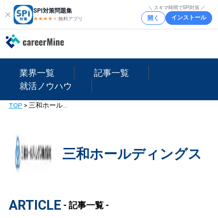
＼ スキマ時間でSPI対策 ／
SPI対策問題集
インストール
開く
★★★★
★
★
無料アプリ
業界一覧
記事一覧
就活ノウハウ
TOP
>
三和ホールディングス
三和ホールディングス
ARTICLE
- 記事一覧 -