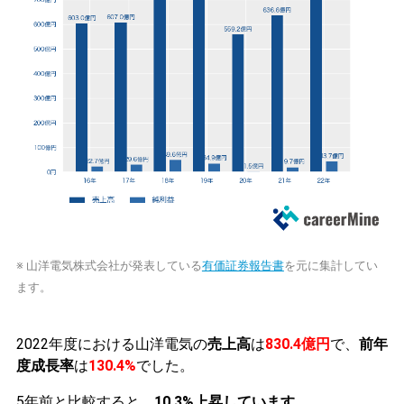
※ 山洋電気株式会社が発表している
有価証券報告書
を元に集計してい
ます。
2022年度における山洋電気の
売上高
は
830.4億円
で、
前年
度成長率
は
130.4%
でした。
5年前と比較すると、
10.3%上昇しています。