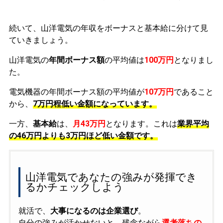
続いて、山洋電気の年収をボーナスと基本給に分けて見
ていきましょう。
山洋電気の
年間ボーナス額
の平均値は
100万円
となりまし
た。
電気機器の年間ボーナス額の平均値が
107万円
であること
から、
7万円程低い金額になっています。
一方、
基本給
は、
月43万円
となります。これは
業界平均
の
46万円よりも3万円ほど低い金額です。
山洋電気であなたの強みが発揮でき
るかチェックしよう
就活で、
大事になるのは企業選び
。
自分の強みが活かせないと、残念ながら
選考落ちの