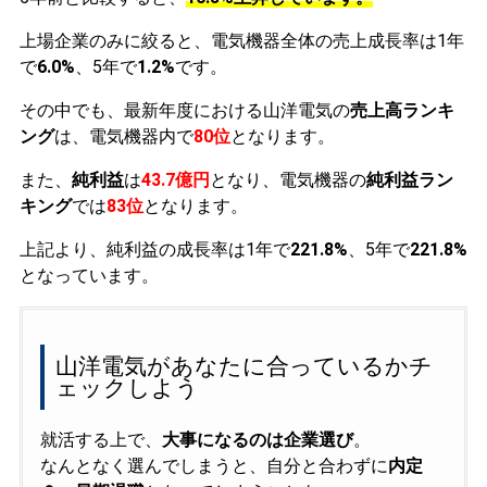
上場企業のみに絞ると、電気機器全体の売上成長率は1年
で
6.0%
、5年で
1.2%
です。
その中でも、最新年度における山洋電気の
売上高ランキ
ング
は、電気機器内で
80位
となります。
また、
純利益
は
43.7億円
となり、電気機器の
純利益ラン
キング
では
83位
となります。
上記より、純利益の成長率は1年で
221.8%
、5年で
221.8%
となっています。
山洋電気があなたに合っているかチ
ェックしよう
就活する上で、
大事になるのは企業選び
。
なんとなく選んでしまうと、自分と合わずに
内定