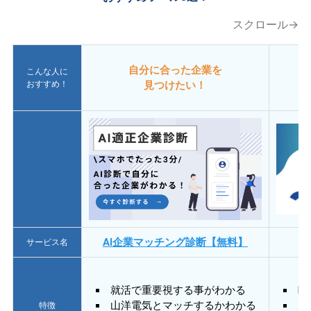
スクロール→
自分に合った企業を
こんな人に
おすすめ！
見つけたい！
AI企業マッチング診断【無料】
サービス名
就活で重要視する事がわかる
E
山洋電気とマッチするかわかる
あ
特徴