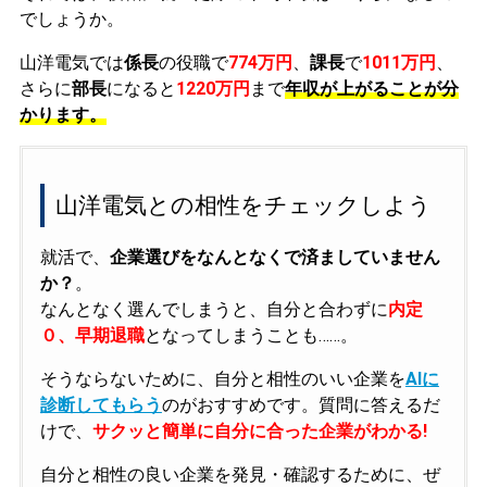
でしょうか。
山洋電気では
係長
の役職で
774万円
、
課長
で
1011万円
、
さらに
部長
になると
1220万円
まで
年収が上がることが分
かります。
山洋電気との相性をチェックしよう
就活で、
企業選びをなんとなくで済ましていません
か？
。
なんとなく選んでしまうと、自分と合わずに
内定
０、早期退職
となってしまうことも……。
そうならないために、自分と相性のいい企業を
AIに
診断してもらう
のがおすすめです。質問に答えるだ
けで、
サクッと簡単に自分に合った企業がわかる!
自分と相性の良い企業を発見・確認するために、ぜ