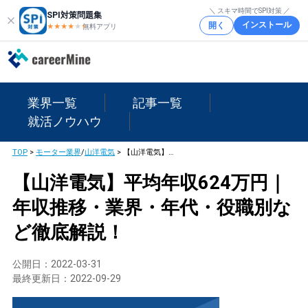
＼ スキマ時間でSPI対策 ／
SPI対策問題集
インストール
開く
★★★★
★
★
無料アプリ
業界一覧
記事一覧
就活ノウハウ
TOP
>
モーター業界
/
山洋電気
>
【山洋電気】平均年収624万円｜年収推移・業界・年代・役職別など徹底解説！
【山洋電気】平均年収624万円｜
年収推移・業界・年代・役職別な
ど徹底解説！
公開日：
2022-03-31
最終更新日：
2022-09-29