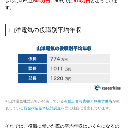
さらに40代は
604万円
、50代では
673万円
となっていま
す。
山洋電気の役職別平均年収
※ 山洋電気株式会社が発表している
有価証券報告書
と
厚生労働省
が発
表している
賃金構造基本統計調査
を元に独自に算出しています。
それでは、役職に就いた際の平均年収はいくらになるの