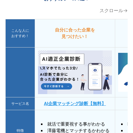
スクロール→
自分に合った企業を
こんな人に
おすすめ！
見つけたい！
AI企業マッチング診断【無料】
サービス名
就活で重要視する事がわかる
E
澤藤電機とマッチするかわかる
あ
特徴