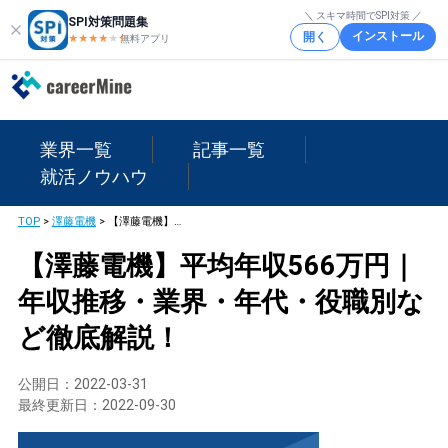
＼ スキマ時間でSPI対策 ／
SPI対策問題集
インストール
開く
★★★★
★
★
無料アプリ
業界一覧
記事一覧
就活ノウハウ
TOP
>
澤藤電機
>
【澤藤電機】平均年収566万円｜年収推移・業界・年代・役職別など徹底解説！
【澤藤電機】平均年収566万円｜
年収推移・業界・年代・役職別な
ど徹底解説！
公開日：
2022-03-31
最終更新日：
2022-09-30