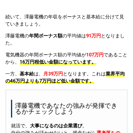
続いて、澤藤電機の年収をボーナスと基本給に分けて見
ていきましょう。
澤藤電機の
年間ボーナス額
の平均値は
91万円
となりまし
た。
電気機器の年間ボーナス額の平均値が
107万円
であること
から、
16万円程低い金額になっています。
一方、
基本給
は、
月39万円
となります。これは
業界平均
の
46万円よりも7万円ほど低い金額です。
澤藤電機であなたの強みが発揮でき
るかチェックしよう
就活で、
大事になるのは企業選び
。
自分の強みが活かせないと、残念ながら
選考落ちの