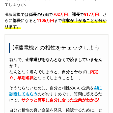
でしょうか。
澤藤電機では
係長
の役職で
702万円
、
課長
で
917万円
、さ
らに
部長
になると
1106万円
まで
年収が上がることが分か
ります。
澤藤電機との相性をチェックしよう
就活で、
企業選びをなんとなくで済ましていません
か？
。
なんとなく選んでしまうと、自分と合わずに
内定
０、早期退職
となってしまうことも……。
そうならないために、自分と相性のいい企業を
AIに
診断してもらう
のがおすすめです。質問に答えるだ
けで、
サクッと簡単に自分に合った企業がわかる!
自分と相性の良い企業を発見・確認するために、ぜ