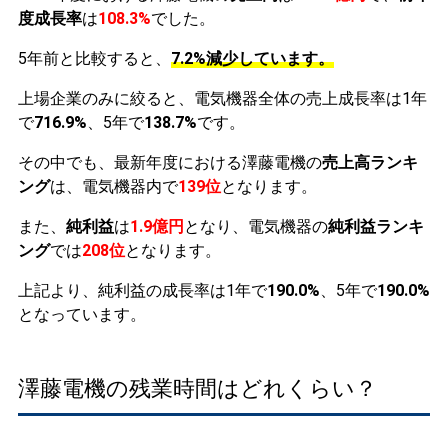
度成長率
は
108.3%
でした。
5年前と比較すると、
7.2%減少しています。
上場企業のみに絞ると、電気機器全体の売上成長率は1年
で
716.9%
、5年で
138.7%
です。
その中でも、最新年度における澤藤電機の
売上高ランキ
ング
は、電気機器内で
139位
となります。
また、
純利益
は
1.9億円
となり、電気機器の
純利益ランキ
ング
では
208位
となります。
上記より、純利益の成長率は1年で
190.0%
、5年で
190.0%
となっています。
澤藤電機の残業時間はどれくらい？