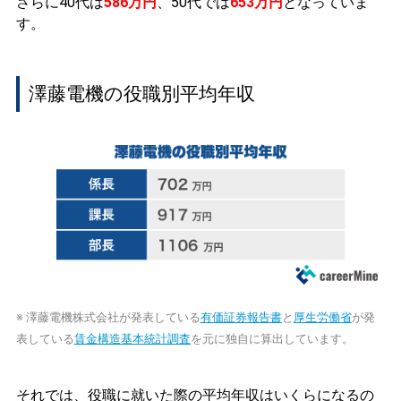
さらに40代は
586万円
、50代では
653万円
となっていま
す。
澤藤電機の役職別平均年収
※ 澤藤電機株式会社が発表している
有価証券報告書
と
厚生労働省
が発
表している
賃金構造基本統計調査
を元に独自に算出しています。
それでは、役職に就いた際の平均年収はいくらになるの