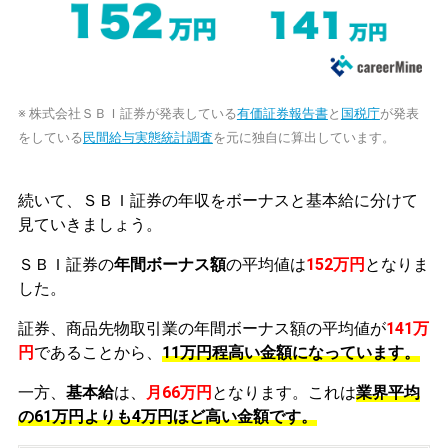
※ 株式会社ＳＢＩ証券が発表している
有価証券報告書
と
国税庁
が発表
をしている
民間給与実態統計調査
を元に独自に算出しています。
続いて、ＳＢＩ証券の年収をボーナスと基本給に分けて
見ていきましょう。
ＳＢＩ証券の
年間ボーナス額
の平均値は
152万円
となりま
した。
証券、商品先物取引業の年間ボーナス額の平均値が
141万
円
であることから、
11万円程高い金額になっています。
一方、
基本給
は、
月66万円
となります。これは
業界平均
の
61万円よりも4万円ほど高い金額です。