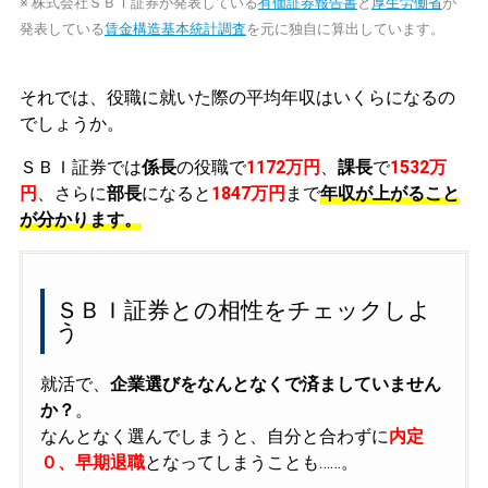
※ 株式会社ＳＢＩ証券が発表している
有価証券報告書
と
厚生労働省
が
発表している
賃金構造基本統計調査
を元に独自に算出しています。
それでは、役職に就いた際の平均年収はいくらになるの
でしょうか。
ＳＢＩ証券では
係長
の役職で
1172万円
、
課長
で
1532万
円
、さらに
部長
になると
1847万円
まで
年収が上がること
が分かります。
ＳＢＩ証券との相性をチェックしよ
う
就活で、
企業選びをなんとなくで済ましていません
か？
。
なんとなく選んでしまうと、自分と合わずに
内定
０、早期退職
となってしまうことも……。