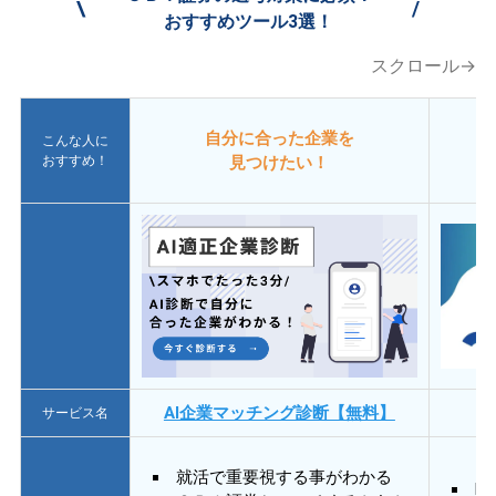
\
/
おすすめツール3選！
スクロール→
自分に合った企業を
こんな人に
おすすめ！
見つけたい！
AI企業マッチング診断【無料】
サービス名
就活で重要視する事がわかる
E