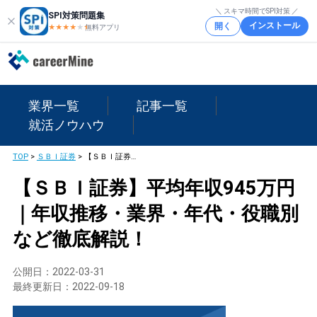
＼ スキマ時間でSPI対策 ／
SPI対策問題集
インストール
開く
★★★★
★
★
無料アプリ
業界一覧
記事一覧
就活ノウハウ
TOP
>
ＳＢＩ証券
>
【ＳＢＩ証券】平均年収945万円｜年収推移・業界・年代・役職別など徹底解説！
【ＳＢＩ証券】平均年収945万円
｜年収推移・業界・年代・役職別
など徹底解説！
公開日：
2022-03-31
最終更新日：
2022-09-18