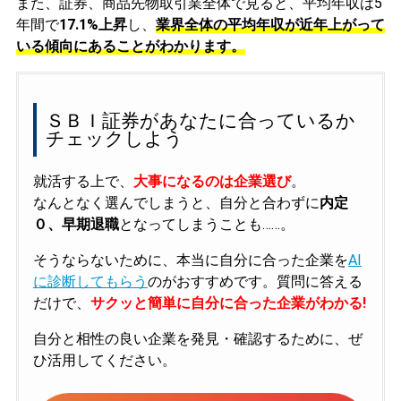
また、証券、商品先物取引業全体で見ると、平均年収は5
年間で
17.1%上昇
し、
業界全体の平均年収が近年上がって
いる傾向にあることがわかります。
ＳＢＩ証券があなたに合っているか
チェックしよう
就活する上で、
大事になるのは企業選び
。
なんとなく選んでしまうと、自分と合わずに
内定
０、早期退職
となってしまうことも……。
そうならないために、本当に自分に合った企業を
AI
に診断してもらう
のがおすすめです。質問に答える
だけで、
サクッと簡単に自分に合った企業がわかる!
自分と相性の良い企業を発見・確認するために、ぜ
ひ活用してください。