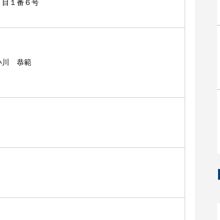
丁目１番６号
川 恭範