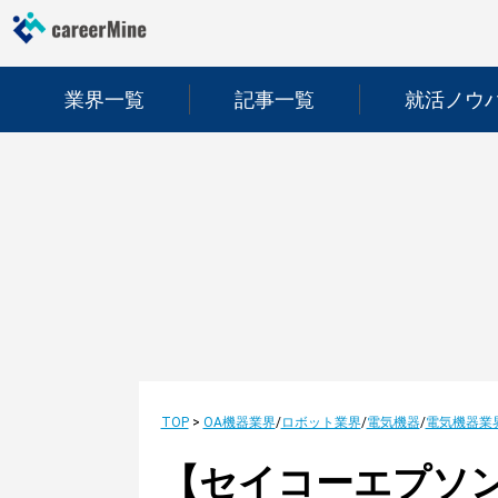
業界一覧
記事一覧
就活ノウ
TOP
>
OA機器業界
/
ロボット業界
/
電気機器
/
電気機器業
【セイコーエプソ