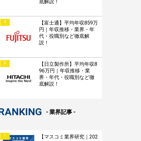
底解説！
4
【富士通】平均年収859万
円｜年収推移・業界・年
代・役職別など徹底解
説！
5
【日立製作所】平均年収8
96万円｜年収推移・業
界・年代・役職別など徹
底解説！
RANKING
- 業界記事 -
1
【マスコミ業界研究｜202