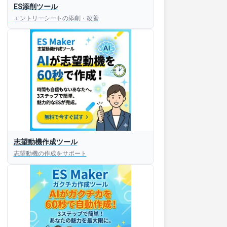
ES添削ツール
エントリーシートの添削・改善
志望動機作成ツール
志望動機の作成をサポート
すぐESを
してほしい！