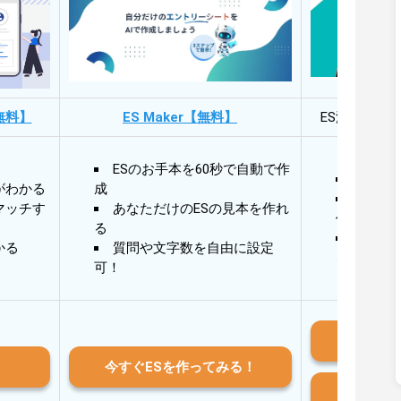
無料】
ES Maker【無料】
ES添削・面
ESのお手本を60秒で自動で作
30秒
がわかる
成
30秒
マッチす
あなただけのESの見本を作れ
作成
る
AIと
かる
質問や文字数を自由に設定
る
可！
iO
今すぐESを作ってみる！
And