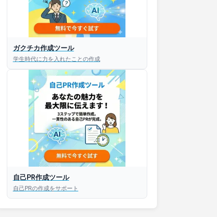
ガクチカ作成ツール
学生時代に力を入れたことの作成
接対策アプリ【無料】
以内にあなたのESを添削
以内にあなただけのESを
対話して面接練習ができ
自己PR作成ツール
S版はこちら
自己PRの作成をサポート
roid版はこちら