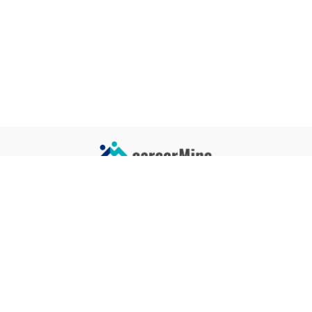
サイトコンテンツ
サイト情報
業界一覧
運営会社
企業一覧
プライバシーポリシー
タグ一覧
記事制作ポリシー
監修者メッセージ
編集部紹介
よくある質問