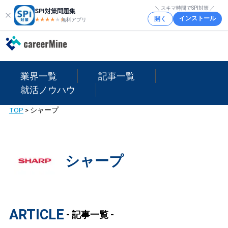
＼ スキマ時間でSPI対策 ／
SPI対策問題集
インストール
開く
★★★★
★
★
無料アプリ
業界一覧
記事一覧
就活ノウハウ
TOP
>
シャープ
シャープ
ARTICLE
- 記事一覧 -