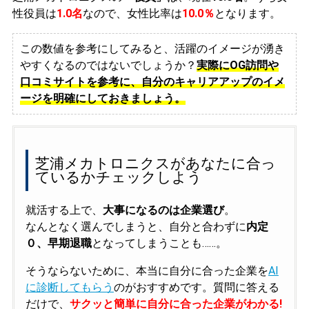
性役員は
1.0名
なので、女性比率は
10.0％
となります。
この数値を参考にしてみると、活躍のイメージが湧き
やすくなるのではないでしょうか？
実際にOG訪問や
口コミサイトを参考に、自分のキャリアアップのイメ
ージを明確にしておきましょう。
芝浦メカトロニクスがあなたに合っ
ているかチェックしよう
就活する上で、
大事になるのは企業選び
。
なんとなく選んでしまうと、自分と合わずに
内定
０、早期退職
となってしまうことも……。
そうならないために、本当に自分に合った企業を
AI
に診断してもらう
のがおすすめです。質問に答える
だけで、
サクッと簡単に自分に合った企業がわかる!