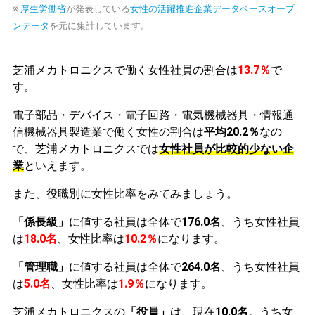
※
厚生労働省
が発表している
女性の活躍推進企業データベースオープ
ンデータ
を元に集計しています。
芝浦メカトロニクスで働く女性社員の割合は
13.7％
で
す。
電子部品・デバイス・電子回路・電気機械器具・情報通
信機械器具製造業で働く女性の割合は
平均20.2％
なの
で、芝浦メカトロニクスでは
女性社員が比較的少ない企
業
といえます。
また、役職別に女性比率をみてみましょう。
「係長級」
に値する社員は全体で
176.0名
、うち女性社員
は
18.0名
、女性比率は
10.2％
になります。
「管理職」
に値する社員は全体で
264.0名
、うち女性社員
は
5.0名
、女性比率は
1.9％
になります。
芝浦メカトロニクスの
「役員」
は、現在
10.0名
。うち女