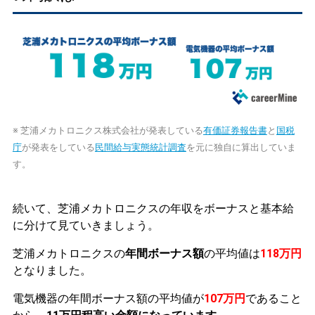
※ 芝浦メカトロニクス株式会社が発表している
有価証券報告書
と
国税
庁
が発表をしている
民間給与実態統計調査
を元に独自に算出していま
す。
続いて、芝浦メカトロニクスの年収をボーナスと基本給
に分けて見ていきましょう。
芝浦メカトロニクスの
年間ボーナス額
の平均値は
118万円
となりました。
電気機器の年間ボーナス額の平均値が
107万円
であること