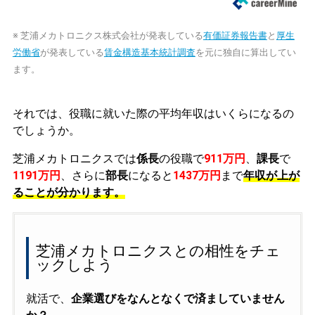
※ 芝浦メカトロニクス株式会社が発表している
有価証券報告書
と
厚生
労働省
が発表している
賃金構造基本統計調査
を元に独自に算出してい
ます。
それでは、役職に就いた際の平均年収はいくらになるの
でしょうか。
芝浦メカトロニクスでは
係長
の役職で
911万円
、
課長
で
1191万円
、さらに
部長
になると
1437万円
まで
年収が上が
ることが分かります。
芝浦メカトロニクスとの相性をチェ
ックしよう
就活で、
企業選びをなんとなくで済ましていません