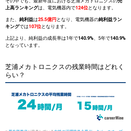
その中でも、最新年度における芝浦メカトロニクスの
売
上高ランキング
は、電気機器内で
124位
となります。
また、
純利益
は
25.5億円
となり、電気機器の
純利益ラン
キング
では
107位
となります。
上記より、純利益の成長率は1年で
140.9%
、5年で
140.9%
となっています。
芝浦メカトロニクスの残業時間はどれく
らい？