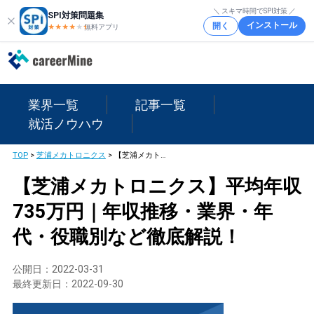
＼ スキマ時間でSPI対策 ／
SPI対策問題集
インストール
開く
★★★★
★
★
無料アプリ
業界一覧
記事一覧
就活ノウハウ
TOP
>
芝浦メカトロニクス
>
【芝浦メカトロニクス】平均年収735万円｜年収推移・業界・年代・役職別など徹底解説！
【芝浦メカトロニクス】平均年収
735万円｜年収推移・業界・年
代・役職別など徹底解説！
公開日：
2022-03-31
最終更新日：
2022-09-30