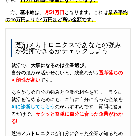
から、
11万円程高い金額になっています。
一方、
基本給
は、
月51万円
となります。これは
業界平均
の
46万円よりも4万円ほど高い金額です。
芝浦メカトロニクスであなたの強み
が発揮できるかチェックしよう
就活で、
大事になるのは企業選び
。
自分の強みが活かせないと、残念ながら
選考落ちの
可能性が高い
です。
あらかじめ自分の強みと企業の相性を知り、ラクに
就活を進めるためにも、本当に自分に合った企業を
AIに診断してもらう
のがおすすめです。質問に答え
るだけで、
サクッと簡単に自分に合った企業がわか
る!
芝浦メカトロニクスが自分に合った企業か知るため