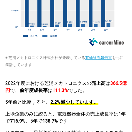
※ 芝浦メカトロニクス株式会社が発表している
有価証券報告書
を元に
集計しています。
2022年度における芝浦メカトロニクスの
売上高
は
366.5億
円
で、
前年度成長率
は
111.3%
でした。
5年前と比較すると、
2.2%減少しています。
上場企業のみに絞ると、電気機器全体の売上成長率は1年
で
716.9%
、5年で
138.7%
です。