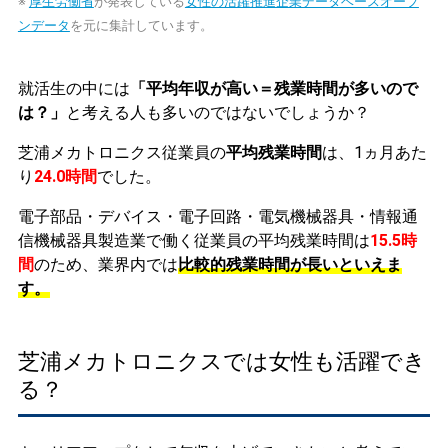
※
厚生労働省
が発表している
女性の活躍推進企業データベースオープ
ンデータ
を元に集計しています。
就活生の中には
「平均年収が高い＝残業時間が多いので
は？」
と考える人も多いのではないでしょうか？
芝浦メカトロニクス従業員の
平均残業時間
は、1ヵ月あた
り
24.0時間
でした。
電子部品・デバイス・電子回路・電気機械器具・情報通
信機械器具製造業で働く従業員の平均残業時間は
15.5時
間
のため、業界内では
比較的残業時間が長いといえま
す。
芝浦メカトロニクスでは女性も活躍でき
る？