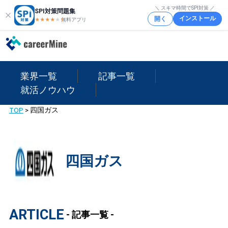
＼ スキマ時間でSPI対策 ／
SPI対策問題集
インストール
開く
★★★★
★
★
無料アプリ
業界一覧
記事一覧
就活ノウハウ
TOP
>
四国ガス
四国ガス
ARTICLE
- 記事一覧 -