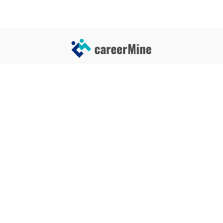
サイトコンテンツ
サイト情報
業界一覧
運営会社
企業一覧
プライバシーポリシー
タグ一覧
記事制作ポリシー
監修者メッセージ
編集部紹介
よくある質問
お問い合せ
関連サービス
おすすめ記事
就活タイムズ
【自己PRと長所の違い】効果的
な書き方と注意点を解説！｜例
年収チェッカー
文あり