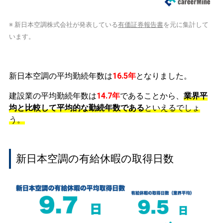
※ 新日本空調株式会社が発表している
有価証券報告書
を元に集計して
います。
新日本空調の平均勤続年数は
16.5年
となりました。
建設業の平均勤続年数は
14.7年
であることから、
業界平
均と比較して平均的な勤続年数である
といえるでしょ
う。
新日本空調の有給休暇の取得日数