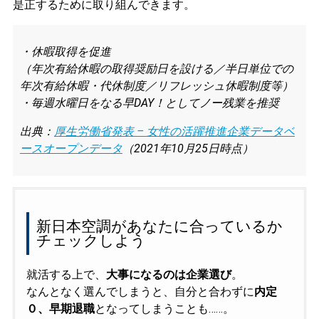
是正するために取り組んできます。
・休暇取得を促進
（年次有給休暇の取得奨励日を設ける／半日単位での
年次有給休暇・代休制度／リフレッシュ休暇制度等）
・毎週水曜日をなる早DAY！としてノー残業を推奨
出典：
厚生労働省発表 – 女性の活躍推進企業データベ
ースオープンデータ
（2021年10月25日時点）
新日本空調があなたに合っているか
チェックしよう
就活する上で、
大事になるのは企業選び
。
なんとなく選んでしまうと、自分と合わずに
内定
０、早期退職
となってしまうことも……。