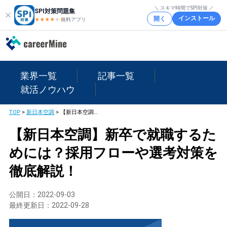
＼ スキマ時間でSPI対策 ／
SPI対策問題集
インストール
開く
★★★★
★
★
無料アプリ
業界一覧
記事一覧
就活ノウハウ
TOP
>
新日本空調
>
【新日本空調】新卒で就職するためには？採用フローや選考対策を徹底解説！
【新日本空調】新卒で就職するた
めには？採用フローや選考対策を
徹底解説！
公開日：
2022-09-03
最終更新日：
2022-09-28