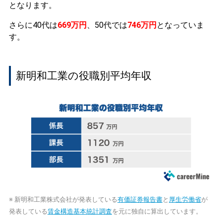
となります。
さらに40代は
669万円
、50代では
746万円
となっていま
す。
新明和工業の役職別平均年収
※ 新明和工業株式会社が発表している
有価証券報告書
と
厚生労働省
が
発表している
賃金構造基本統計調査
を元に独自に算出しています。