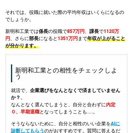
それでは、役職に就いた際の平均年収はいくらになるの
でしょうか。
新明和工業では
係長
の役職で
857万円
、
課長
で
1120万
円
、さらに
部長
になると
1351万円
まで
年収が上がること
が分かります。
新明和工業との相性をチェックしよ
う
就活で、
企業選びをなんとなくで済ましていません
か？
。
なんとなく選んでしまうと、自分と合わずに
内定
０、早期退職
となってしまうことも……。
そうならないために、自分と相性のいい企業を
AIに
診断してもらう
のがおすすめです。質問に答えるだ