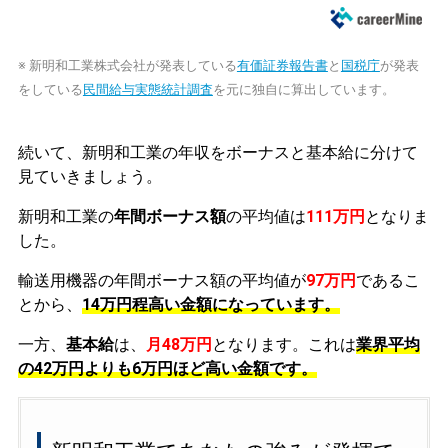
※ 新明和工業株式会社が発表している
有価証券報告書
と
国税庁
が発表
をしている
民間給与実態統計調査
を元に独自に算出しています。
続いて、新明和工業の年収をボーナスと基本給に分けて
見ていきましょう。
新明和工業の
年間ボーナス額
の平均値は
111万円
となりま
した。
輸送用機器の年間ボーナス額の平均値が
97万円
であるこ
とから、
14万円程高い金額になっています。
一方、
基本給
は、
月48万円
となります。これは
業界平均
の
42万円よりも6万円ほど高い金額です。