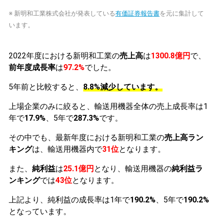
※ 新明和工業株式会社が発表している
有価証券報告書
を元に集計して
います。
2022年度における新明和工業の
売上高
は
1300.8億円
で、
前年度成長率
は
97.2%
でした。
5年前と比較すると、
8.8%減少しています。
上場企業のみに絞ると、輸送用機器全体の売上成長率は1
年で
17.9%
、5年で
287.3%
です。
その中でも、最新年度における新明和工業の
売上高ラン
キング
は、輸送用機器内で
31位
となります。
また、
純利益
は
25.1億円
となり、輸送用機器の
純利益ラ
ンキング
では
43位
となります。
上記より、純利益の成長率は1年で
190.2%
、5年で
190.2%
となっています。