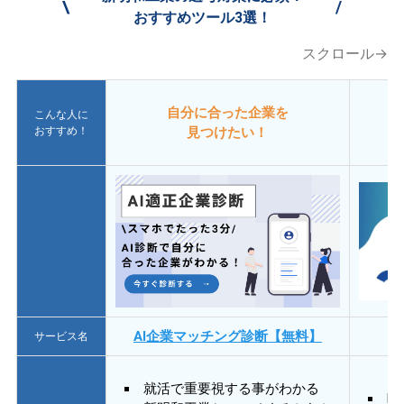
\
/
おすすめツール3選！
スクロール→
自分に合った企業を
こんな人に
おすすめ！
見つけたい！
AI企業マッチング診断【無料】
サービス名
就活で重要視する事がわかる
E