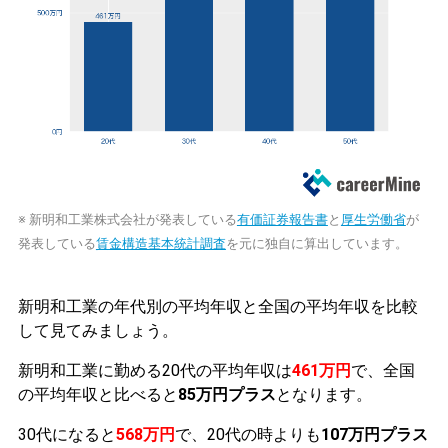
※ 新明和工業株式会社が発表している
有価証券報告書
と
厚生労働省
が
発表している
賃金構造基本統計調査
を元に独自に算出しています。
新明和工業の年代別の平均年収と全国の平均年収を比較
して見てみましょう。
新明和工業に勤める20代の平均年収は
461万円
で、全国
の平均年収と比べると
85万円プラス
となります。
30代になると
568万円
で、20代の時よりも
107万円プラス