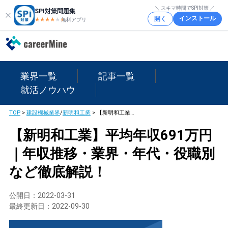
＼ スキマ時間でSPI対策 ／
SPI対策問題集
インストール
開く
★★★★
★
★
無料アプリ
業界一覧
記事一覧
就活ノウハウ
TOP
>
建設機械業界
/
新明和工業
>
【新明和工業】平均年収691万円｜年収推移・業界・年代・役職別など徹底解説！
【新明和工業】平均年収691万円
｜年収推移・業界・年代・役職別
など徹底解説！
公開日：
2022-03-31
最終更新日：
2022-09-30