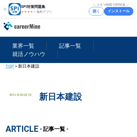
＼ スキマ時間でSPI対策 ／
SPI対策問題集
インストール
開く
★★★★
★
★
無料アプリ
業界一覧
記事一覧
就活ノウハウ
TOP
>
新日本建設
新日本建設
ARTICLE
- 記事一覧 -