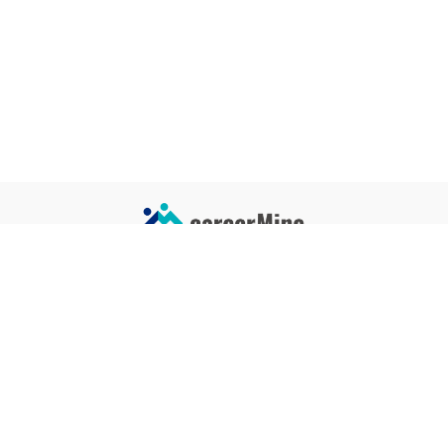
サイトコンテンツ
サイト情報
業界一覧
運営会社
企業一覧
プライバシーポリシー
タグ一覧
記事制作ポリシー
監修者メッセージ
編集部紹介
よくある質問